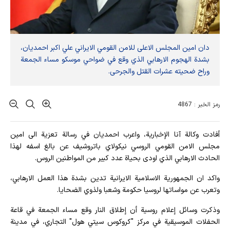
دان امين المجلس الاعلى للامن القومي الايراني علي اكبر احمديان،
بشدة الهجوم الارهابي الذي وقع في ضواحي موسكو مساء الجمعة
وراح ضحيته عشرات القتل والجرحى.
رمز الخبر : 4867
أفادت وکالة آنا الإخباریة، واعرب احمديان في رسالة تعزية الى امين
مجلس الامن القومي الروسي نيكولاي باتروشيف عن بالغ اسفه لهذا
الحادث الارهابي الذي اودى بحياة عدد كبير من المواطنين الروس.
واكد ان الجمهورية الاسلامية الايرانية تدين بشدة هذا العمل الارهابي،
وتعرب عن مواساتها لروسيا حكومة وشعبا ولذوي الضحايا.
وذكرت وسائل إعلام روسية أن إطلاق النار وقع مساء الجمعة في قاعة
الحفلات الموسيقية في مركز "كروكوس سيتي هول" التجاري، في مدينة