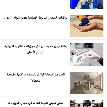
واقيات الشمس النانوية الإيرانية تغزو اسواق 4 دول
إنتاج جيل جديد من الكومبوزيتات النانوية الإيرانية
لترميم الأسنان
الحد من ضحايا الزلازل باستخدام "أسرّة مقاومة
للحطام"
سعي صيني لقيادة العالم في مجال الروبوتات