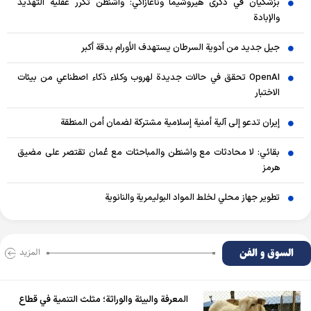
بزشكيان في ذكرى هيروشيما وناغازاكي: واشنطن تكرر عقلية التهديد
والإبادة
جيل جديد من أدوية السرطان يستهدف الأورام بدقة أكبر
OpenAI تحقق في حالات جديدة لهروب وكلاء ذكاء اصطناعي من بيئات
الاختبار
إيران تدعو إلى آلية أمنية إسلامية مشتركة لضمان أمن المنطقة
بقائي: لا محادثات مع واشنطن والمباحثات مع عُمان تقتصر على مضيق
هرمز
تطوير جهاز محلي لخلط المواد البوليمرية والنانوية
السوق و الفن
المزید
المعرفة والبيئة والوراثة؛ مثلث التنمية في قطاع