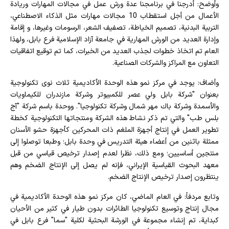
وأوضح: أدرجنا في برنامجنا عدة ورش عمل في مجالات المهارات وريادة
الأعمال من أجل استقطاب 10 مجالات مهارات مثل الذكاء الاصطناعي،
التربية البدنية، تصميم الخياطة، تصفيف الشعر، الرسومات وغيرها، و إقامة
وإدارة العديد من الورش المهارية في جامعة آزاد الإسلامية فرع بابل، ولهذا
العام تم اتخاذ خطوات لجذب العديد من الخبرات، كما تم توقيع اتفاقيات
التعاون مع المراكز والشركات الصناعية.
وأضاف: يوجد في مركز نمو هذه الوحدة الأكاديمية ثلاث نوى تكنولوجية
بعنوان "شركة بابل ولي عصر للكمبيوتر وشركة مازندران للكيماويات
والأسمدة وشركة باك مهر شمال وشركة تكنولوجيا". ووحدة باسم شركة "آج
بلس طب" والتي تم ذكر نشاط هذه الشركة ومنتجاتها التكنولوجية كخطة
تطوير العمل في إنتاج أجهزة الملغم ذات المحركين كأجهزة حشو الأسنان
ممثلة باثنين من أعضاء هيئة التدريس في وحدة بابل؛ وطبعا توصلوا إلى
منتجين أساسيين؛ ومع ذلك، نظرا لعدم إصدار ترخيص قياسي من قبل
معهد البحوث القياسية الإيراني، فإنه لم يصل إلى الإنتاج الضخم وهم
ينتظرون إصدار ترخيص الإنتاج الضخم.
وتابع مردفاً: في العام الماضي، كان مركز نمو هذه الوحدة الأكاديمية في
مجال إنتاج وتوسيع تكنولوجيا الطائرات بدون طيار في كثير من الأحيان
كبداية، تم إنشاء مجموعة في الورشة البحثية لكلية "سما" فرع بابل في