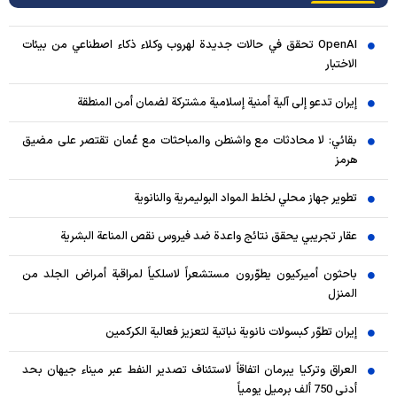
OpenAI تحقق في حالات جديدة لهروب وكلاء ذكاء اصطناعي من بيئات
الاختبار
إيران تدعو إلى آلية أمنية إسلامية مشتركة لضمان أمن المنطقة
بقائي: لا محادثات مع واشنطن والمباحثات مع عُمان تقتصر على مضيق
هرمز
تطوير جهاز محلي لخلط المواد البوليمرية والنانوية
عقار تجريبي يحقق نتائج واعدة ضد فيروس نقص المناعة البشرية
باحثون أميركيون يطوّرون مستشعراً لاسلكياً لمراقبة أمراض الجلد من
المنزل
إيران تطوّر كبسولات نانوية نباتية لتعزيز فعالية الكركمين
العراق وتركيا يبرمان اتفاقاً لاستئناف تصدير النفط عبر ميناء جيهان بحد
أدنى 750 ألف برميل يومياً