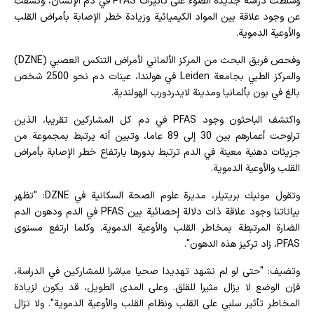
وسلطت دراسة جديدة الضوء على تأثيرات PFAS في دم الإنسان، وكشفت
عن وجود علاقة بين المواد الكيميائية وزيادة خطر الإصابة بأمراض القلب
والأوعية الدموية.
وفحص فريق البحث من المركز الألماني لأمراض التنكس العصبي (DZNE)
والمركز الطبي بجامعة Leiden في هولندا، عينات دم نحو 2500 شخص
بالغ في بون بألمانيا ومدينة لايدردورب الهولندية.
واكتشف الباحثون وجود PFAS في دم كل المشاركين تقريبا، الذين
تراوحت أعمارهم بين 30 إلى 89 عاما، وتبين أنه يرتبط بمجموعة من
جزيئات دهنية معينة في الدم ترتبط بدورها بارتفاع خطر الإصابة بأمراض
القلب والأوعية الدموية.
وتقول مونيك بريتيلر، مديرة علوم الصحة السكانية في DZNE: "تظهر
بياناتنا وجود علاقة ذات دلالة إحصائية بين PFAS في الدم ودهون الدم
الضارة المرتبطة بمخاطر القلب والأوعية الدموية. وكلما ارتفع مستوى
PFAS، زاد تركيز هذه الدهون".
وتضيف: "حتى لو لم نشهد تهديدا صحيا مباشرا للمشاركين في الدراسة،
فإن الوضع لا يزال مثيرا للقلق. وعلى المدى الطويل، قد يكون لزيادة
المخاطر تأثير سلبي على القلب ونظام القلب والأوعية الدموية". ولا تزال