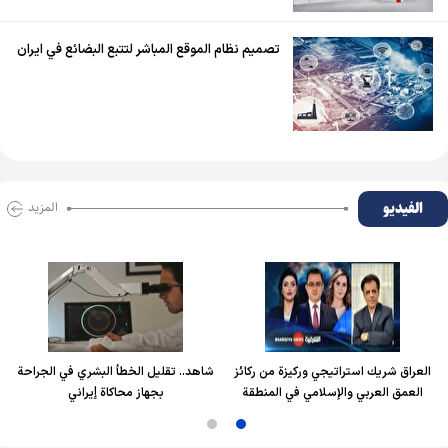
تصميم نظام الموقع المباشر لتتبع البضائع في ايران
الفیدیو
المزید
عراق شريك استراتيجي وركيزة من ركائز
شاهد.. تقليل الخطأ البشري في الجراحة
العمق العربي والإسلامي في المنطقة
بجهاز محاكاة إيراني
ا