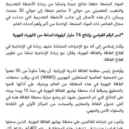
المواد المشعة حققنا نتائج جيدة وتمكنا من زيادة الأنشطة التعدينية
والتنقيب التفصيلي من حوالي 3 مناجم نشطة إلى حوالي 20 منجما.
ويمكن ذكر هذه الأعمال إلى جانب الأنشطة التعدينية التي حدثت في
مجال العناصر ذات المواد المشعة، كواحدة من أكبر وأهم أحداث العام.
*كسر الرقم القياسي بإنتاج 7.6 مليار كيلووات/ساعة من الكهرباء النووية
وأشار إسلامي إلى أنه مع الإجراءات المتخذة نشهد زيادة في الإنتاجية في
قطاع الطاقة والطاقة النووية، وقال: مع زيادة الإنتاجية تمكنا من تطوير
قطاع الطاقة.
وأوضح رئيس منظمة الطاقة الذرية الإيرانية: أن وفداً مكوناً من 30 عضواً
من الجمعية العالمية للمشغلين النوويين (WANO) الذي يراقب محطات
الطاقة النووية في هذه المنطقة من العالم ويشرف على أدائها؛ قاموا
بالتحقيق ومراقبة أداء محطة بوشهر للطاقة النووية في مدة 15 يوما، وبناء
على النتائج التي تم الحصول عليها، تم وضع مرتبة محطة الطاقة هذه في
أعلى جدول النقاط والمعايير وأصبحت من المراكز الأولى في الكفاءة
والسلوك الآمن والمهني.
وأعرب عن امتنانه للقائمين على محطة بوشهر للطاقة النووية، الذين سجلوا
رقما قياسيا جديدا في تشغيل هذه المحطة في عام 1402هـ بإنتاج أكثر