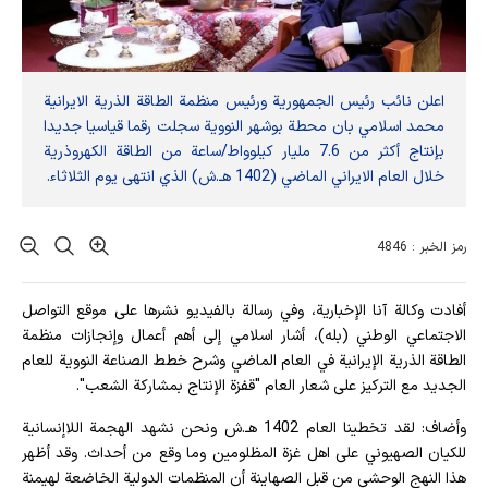
اعلن نائب رئيس الجمهورية ورئيس منظمة الطاقة الذرية الايرانية
محمد اسلامي بان محطة بوشهر النووية سجلت رقما قياسيا جديدا
بإنتاج أكثر من 7.6 مليار كيلوواط/ساعة من الطاقة الكهروذرية
خلال العام الايراني الماضي (1402 هـ.ش) الذي انتهى يوم الثلاثاء.
رمز الخبر : 4846
أفادت وکالة آنا الإخباریة، وفي رسالة بالفيديو نشرها على موقع التواصل
الاجتماعي الوطني (بله)، أشار اسلامي إلى أهم أعمال وإنجازات منظمة
الطاقة الذرية الإيرانية في العام الماضي وشرح خطط الصناعة النووية للعام
الجديد مع التركيز على شعار العام "قفزة الإنتاج بمشاركة الشعب".
وأضاف: لقد تخطينا العام 1402 هـ.ش ونحن نشهد الهجمة اللاإنسانية
للكيان الصهيوني على اهل غزة المظلومين وما وقع من أحداث. وقد أظهر
هذا النهج الوحشي من قبل الصهاينة أن المنظمات الدولية الخاضعة لهيمنة