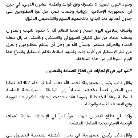
ونفوذ القوى الغربية لا تتصرف وفق قواعد وأنظمة القانون الدولي، في حين
أن الجمهورية الإسلامية الإيرانية وضعت نصرة اهل غزة المظلومين على
جدول أعمالها منذ البداية بالتخطيط السليم والتشخيص الدقيق.
وأضاف إسلامي: اليوم أصبح واضحا للعالم أنه لا حدود للنهب والعدوان
وسفك الدماء من قبل الكيان الصهيوني والاستكبار. وللأسف، ما زال سفك
الدماء والجرائم مستمرا، ونسأل الله عز وجل أن ينتقم للمظلومين والعزل
من تيار الاستكبار في أقرب وقت ونشهد اسقاط نظام الاستكبار واقتلاع هذا
الورم السرطاني من هذه المنطقة.
*نمو كبير في الإنجازات في قطاع الصناعة والتعدين
وقال نائب رئيس الجمهورية: نحمد الله تعالى أننا في عام 1402هـ تمكنا
من المضي قدماً بخططنا استناداً إلى الوثيقة الاستراتيجية الشاملة
للمنظمة ووفقاً للخطط المرسومة فقد تحققت إنجازات التكنولوجيا النووية
وفق الاهداف الكمية والنوعية.
وأكد: في قطاع التعدين شهدنا نمواً كبيراً في الإنجازات مقارنة بأهداف
الوثيقة الاستراتيجية الشاملة للمنظمة.
وقال نائب رئيس الجمهورية: في مجال الأنشطة التعدينية للحصول على