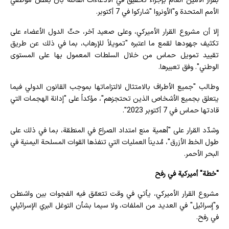
بقرار الأمين العام بإجراء تحقيق في الادعاءات القائلة بأن بعض موظفي
الأمم المتحدة و"الأونروا "شاركوا في 7 أكتوبر.
إلا أن مشروع القرار الأميركي، وعلى صعيد آخر، حثّ الدول الأعضاء على
تكثيف جهودها لقمع ما اعتبره "تمويلاً للإرهاب، بما في ذلك عن طريق
تقييد تمويل حماس من خلال السلطات المعمول بها على المستوى
الوطني". وفق تعبيرها.
وطالب "جميع الأطراف بالامتثال لالتزاماتها بموجب القانون الدولي فيما
يتعلق بجميع الأشخاص الذين تحتجزهم"، مؤكداً على "إدانة الهجمات التي
قادتها حماس في 7 أكتوبر 2023".
وشدّد القرار على "أهمية منع امتداد الصراع في المنطقة، بما في ذلك على
طول الخط الأزرق"، مُديناً العمليات التي تنفذها القوات المسلحة اليمنية في
البحر الأحمر.
"خطة" أميركية في رفح
مشروع القرار الأميركي، يأتي في وقت تتعمّق فيه الفجوات بين واشنطن
و"إسرائيل" في العديد من الملفات، ولا سيما بشأن التوغل البري الإسرائيلي
في رفح.