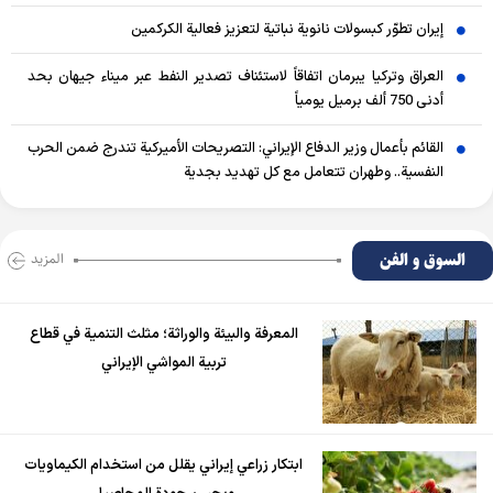
إيران تطوّر كبسولات نانوية نباتية لتعزيز فعالية الكركمين
العراق وتركيا يبرمان اتفاقاً لاستئناف تصدير النفط عبر ميناء جيهان بحد
أدنى 750 ألف برميل يومياً
القائم بأعمال وزير الدفاع الإيراني: التصريحات الأميركية تندرج ضمن الحرب
النفسية.. وطهران تتعامل مع كل تهديد بجدية
السوق و الفن
المزید
المعرفة والبيئة والوراثة؛ مثلث التنمية في قطاع
تربية المواشي الإيراني
ابتكار زراعي إيراني يقلل من استخدام الكيماويات