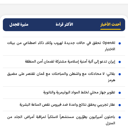
أحدث الأخبار
الأکثر قراءة
مثيرة للجدل
OpenAI تحقق في حالات جديدة لهروب وكلاء ذكاء اصطناعي من بيئات
الاختبار
إيران تدعو إلى آلية أمنية إسلامية مشتركة لضمان أمن المنطقة
بقائي: لا محادثات مع واشنطن والمباحثات مع عُمان تقتصر على مضيق
هرمز
تطوير جهاز محلي لخلط المواد البوليمرية والنانوية
عقار تجريبي يحقق نتائج واعدة ضد فيروس نقص المناعة البشرية
باحثون أميركيون يطوّرون مستشعراً لاسلكياً لمراقبة أمراض الجلد من
المنزل