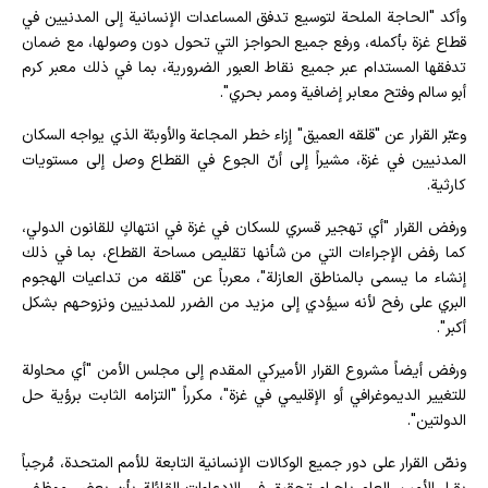
وأكد "الحاجة الملحة لتوسيع تدفق المساعدات الإنسانية إلى المدنيين في
قطاع غزة بأكمله، ورفع جميع الحواجز التي تحول دون وصولها، مع ضمان
تدفقها المستدام عبر جميع نقاط العبور الضرورية، بما في ذلك معبر كرم
أبو سالم وفتح معابر إضافية وممر بحري".
وعبّر القرار عن "قلقه العميق" إزاء خطر المجاعة والأوبئة الذي يواجه السكان
المدنيين في غزة، مشيراً إلى أنّ الجوع في القطاع وصل إلى مستويات
كارثية.
ورفض القرار "أي تهجير قسري للسكان في غزة في انتهاكٍ للقانون الدولي،
كما رفض الإجراءات التي من شأنها تقليص مساحة القطاع، بما في ذلك
إنشاء ما يسمى بالمناطق العازلة"، معرباً عن "قلقه من تداعيات الهجوم
البري على رفح لأنه سيؤدي إلى مزيد من الضرر للمدنيين ونزوحهم بشكل
أكبر".
ورفض أيضاً مشروع القرار الأميركي المقدم إلى مجلس الأمن "أي محاولة
للتغيير الديموغرافي أو الإقليمي في غزة"، مكرراً "التزامه الثابت برؤية حل
الدولتين".
ونصّ القرار على دور جميع الوكالات الإنسانية التابعة للأمم المتحدة، مُرحِباً