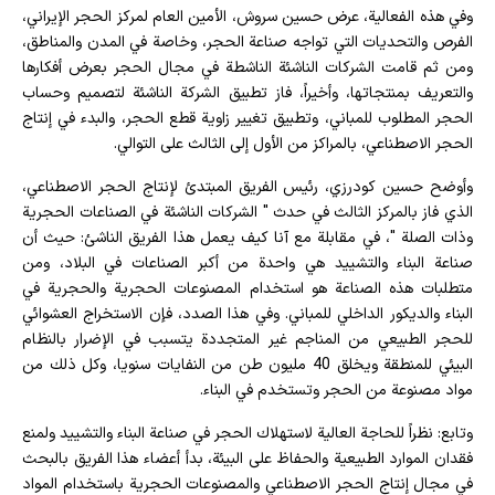
وفي هذه الفعالية، عرض حسين سروش، الأمين العام لمركز الحجر الإيراني،
الفرص والتحديات التي تواجه صناعة الحجر، وخاصة في المدن والمناطق،
ومن ثم قامت الشركات الناشئة الناشطة في مجال الحجر بعرض أفكارها
والتعريف بمنتجاتها، وأخيراً، فاز تطبيق الشركة الناشئة لتصميم وحساب
الحجر المطلوب للمباني، وتطبيق تغيير زاوية قطع الحجر، والبدء في إنتاج
الحجر الاصطناعي، بالمراكز من الأول إلى الثالث على التوالي.
وأوضح حسين كودرزي، رئيس الفريق المبتدئ لإنتاج الحجر الاصطناعي،
الذي فاز بالمركز الثالث في حدث " الشركات الناشئة في الصناعات الحجرية
وذات الصلة "، في مقابلة مع آنا كيف يعمل هذا الفريق الناشئ: حيث أن
صناعة البناء والتشييد هي واحدة من أكبر الصناعات في البلاد، ومن
متطلبات هذه الصناعة هو استخدام المصنوعات الحجرية والحجرية في
البناء والديكور الداخلي للمباني. وفي هذا الصدد، فإن الاستخراج العشوائي
للحجر الطبيعي من المناجم غير المتجددة يتسبب في الإضرار بالنظام
البيئي للمنطقة ويخلق 40 مليون طن من النفايات سنويا، وكل ذلك من
مواد مصنوعة من الحجر وتستخدم في البناء.
وتابع: نظراً للحاجة العالية لاستهلاك الحجر في صناعة البناء والتشييد ولمنع
فقدان الموارد الطبيعية والحفاظ على البيئة، بدأ أعضاء هذا الفريق بالبحث
في مجال إنتاج الحجر الاصطناعي والمصنوعات الحجرية باستخدام المواد