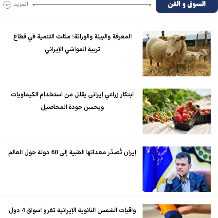
السوق و الفن
المزید
المعرفة والبيئة والوراثة؛ مثلث التنمية في قطاع
تربية المواشي الإيراني
ابتكار زراعي إيراني يقلل من استخدام الكيماويات
ويحسن جودة المحاصيل
إيران تُصدّر معداتها الطبية إلى 60 دولة حول العالم
واقيات الشمس النانوية الإيرانية تغزو اسواق 4 دول