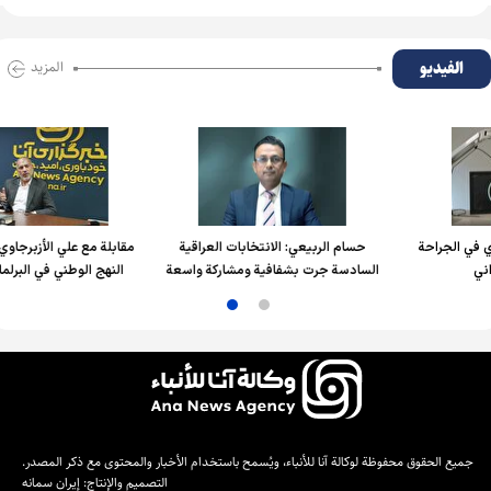
الفیدیو
المزید
الجراحة
حسام الربیعي: الانتخابات العراقية
مقابلة مع علي الأزبرجاوي، ممث
السادسة جرت بشفافية ومشاركة واسعة
النهج الوطني في البرلمان الع
جميع الحقوق محفوظة لوكالة آنا للأنباء، ويُسمح باستخدام الأخبار والمحتوى مع ذكر المصدر.
التصميم والإنتاج:
إيران سمانه