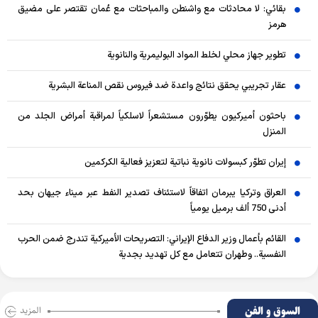
بقائي: لا محادثات مع واشنطن والمباحثات مع عُمان تقتصر على مضيق
هرمز
تطوير جهاز محلي لخلط المواد البوليمرية والنانوية
عقار تجريبي يحقق نتائج واعدة ضد فيروس نقص المناعة البشرية
باحثون أميركيون يطوّرون مستشعراً لاسلكياً لمراقبة أمراض الجلد من
المنزل
إيران تطوّر كبسولات نانوية نباتية لتعزيز فعالية الكركمين
العراق وتركيا يبرمان اتفاقاً لاستئناف تصدير النفط عبر ميناء جيهان بحد
أدنى 750 ألف برميل يومياً
القائم بأعمال وزير الدفاع الإيراني: التصريحات الأميركية تندرج ضمن الحرب
النفسية.. وطهران تتعامل مع كل تهديد بجدية
السوق و الفن
المزید