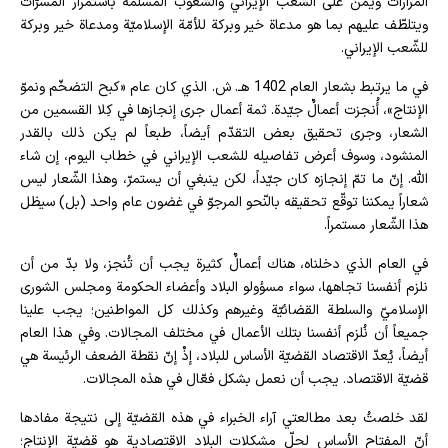
المرارات ويَمُنّ على الشّعب الإيراني والشعوب المسلمة باستمرار المسرّات
ويتلطّف عليهم بما هو مدعاة خير وبركة للأمّة الإسلاميّة ومدعاة خير وبركة
للشّعب الإيراني.
في ما يرتبط بشعار العام 1402 هـ. ش. الذي كان عام «كبح التضخّم ونموّ
الإنتاج»، أُنجزت أعمالٌ جيّدة. ثمة أعمال جرى إنجازها في كِلا القسمين من
الشعار، وجرى تحقيق بعض التقدّم أيضاً، طبعاً لم يكن ذلك بالقدر
المنشود، وسوف أعرض تفاصيله للشعب الإيراني في خطاب اليوم، إن شاء
الله. إنّ ما تمّ إنجازه كان جيّداً، لكن ينبغي أن يستمرّ، وهذا الشّعار ليس
شعاراً يمكننا توقّع تحقيقه بالنّحو المرجوّ في غضون عام واحد (بل) سيظل
هذا الشّعار مستمراً.
في العام الذي دخلناه، هناك أعمالٌ كثيرة يجب أن تُنجز، ولا بدّ من أن
نلزم أنفسنا تجاهها، سواء مسؤولو البلاد وأعضاء الحكومة ومجلس الشورى
الإسلاميّ والسلطة القضائيّة وغيرهم وكذلك كل المواطنين؛ يجب علينا
جميعاً أن نُلزم أنفسنا بتلك الأعمال في مختلف المجالات. وفي هذا العام
أيضاً، يُعدّ الاقتصاد القضيّة الأساس للبلاد، إذْ إنّ نقطة الضعف الرئيسة هي
قضيّة الاقتصاد. يجب أن نعمل بشكل فعّال في هذه المجالات.
لقد خلصتُ بعد مطالعتي آراء الخبراء في هذه القضيّة إلى نتيجة مفادها
أنّ المفتاح الأساس لحلّ مشكلات البلاد الاقتصادية هو قضيّة الإنتاج؛