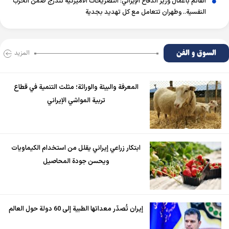
القائم بأعمال وزير الدفاع الإيراني: التصريحات الأميركية تندرج ضمن الحرب
النفسية.. وطهران تتعامل مع كل تهديد بجدية
السوق و الفن
المزید
المعرفة والبيئة والوراثة؛ مثلث التنمية في قطاع
تربية المواشي الإيراني
ابتكار زراعي إيراني يقلل من استخدام الكيماويات
ويحسن جودة المحاصيل
إيران تُصدّر معداتها الطبية إلى 60 دولة حول العالم