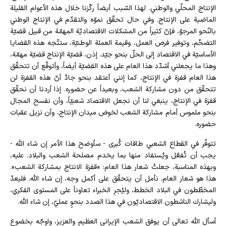
الإنتاج المحلّي والوطني. لهذا السّبب أيضاً ركّزنا خلال هذه الأعوام القليلة
الماضية على الإنتاج. وفي حال تحقّق نموّه والتقدّم في الإنتاج الوطني
بالنّحو المرجوّ، فإنّ كثيراً من المشكلات الاقتصاديّة المهمّة من قبيل قضيّة
التضخّم، وتوفير فرص العمل، وقيمة العملة الوطنيّة، ستتّجه هذه القضايا
الأساسيّة في الاقتصاد إلى الحلّ بنحو جيّد. إذن، قضيّة الإنتاج قضيّة مهمّة،
وهذا ما يجعلني أشدّد هذا العام على هذه القضيّة أيضاً، وأتوقّع أن تتحقّق
هذا العام قفزة في الإنتاج، كما إنني أعتقد بنحو جادّ أنّ هذه القفزة لن
تتحقّق من دون مشاركة الشعب، وبعيداً عن حضوره. إذا أردنا أن نحقّق
قفزة في الإنتاج، ينبغي لنا أن نجعل الاقتصاد شعبيّاً، وأن نفسح المجال
بنحو ملموس أمام مشاركة الشعب لخوض ميدان الإنتاج، وأن نزيل عقبات
حضوره.
تتوفّر في القطاع الشعبي طاقات كُبرى - سأوضح هذا الأمر إن شاء الله -
يجب أن تُفعّل ويُستفاد منها بما يخدم مصلحة الشعب والبلاد. عليه،
وبهذه المناسبة، جعلتُ شعار هذا العام: «قفزة الانتاج بمشاركة الشعب».
هذا هو شعار العام. نأمل أن يتحقّق على أكمل وجه، إن شاء الله. فليعدّ
المخطّطون في البلاد الخطط، وليُجرِ الخبراء تعاوناً على المستوى الفكري،
وليشارك الناشطون الاقتصاديّون في هذا الصدد بنحوٍ عمليّ، إن شاء الله.
أسأل الله تعالى أن يوفق الشعب الإيراني العظيم والعزيز، واوجّه بخضوع