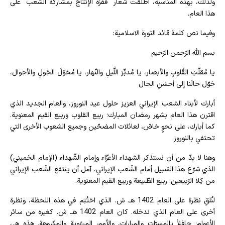
ولذلك، بهذه المناسبة، اطلقت شعار "قفزة الإنتاج بمشاركة الشعب" على
هذا العام.
وفيما نص كلمة قائد الثورة الاسلامية:
بسم اللّه الرّحمن الرّحيم
يا مُقلّبَ القُلوبِ والأبصار، يا مُدبِّرَ اللَّيلِ والنّهار، يا مُحَوّلَ الحَولِ والأحوال،
حَوّل حالَنا إلى أحسَنِ الحال
أبارك لأبناء الشعب الإيراني العزيز حلول عيد النوروز، والعام الجديد الذي
اقترن هذا العام بشهر رمضان المبارك؛ ربيع القلوب وربيع القيم المعنوية.
كما أبارك، على نحوٍ خاصّ، لعائلات المضحّين وجميع الشعوب الأخرى التي
تحتفي بالنوروز.
وهنا لا بدّ من أن نستذكر الشهداء الأعزّاء وإمام الشّهداء (الإمام الخميني)
الذي شرّع هذا السّبيل أمام الشّعب الإيراني، آمل أن ينتفع الشّعب الإيراني
من كِلا الرّبيعين؛ ربيع الطّبيعة وربيع القيم المعنوية.
لنُلقِ نظرة على العام 1402 هـ. ش. الذي اختُتِم في هذه اللحظة، ونظرة
أخرى على العام الذي ندخله. كان العام 1402 هـ. ش. كغيره من سائر
الأعوام؛ حافلاً بالمسرّات والمرارات، والأمور المرغوبة والمكروهة. هذه هي