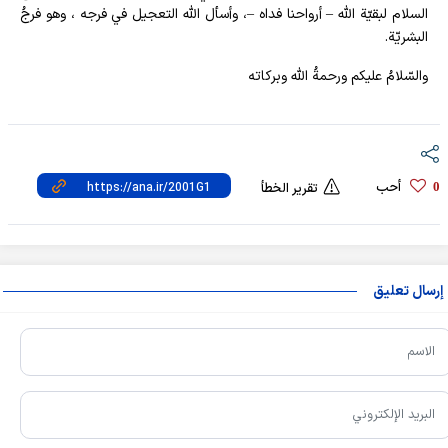
السلام لبقيّة الله – أرواحنا فداه –، وأسأل الله التعجيل في فرجه ، وهو فرجُ
البشريّة.
والسّلامُ عليكم ورحمةُ الله وبركاته
أحب
0
تقرير الخطأ
إرسال تعليق