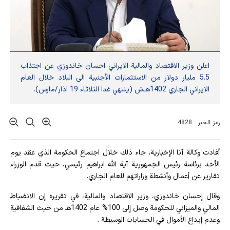
اعلن وزير الاقتصاد والمالية الايراني احسان خاندوزي عن اجتذاب
5.5 مليار دولار من الاستثمارات الأجنبية الى البلاد خلال العام
الايراني الجاري 1402هـ.ش (ينتهي غدا الثلاثاء 19 اذار/مارس).
رمز الخبر : 4828
أفادت وکالة آنا الإخباریة، جاء ذلك خلال اجتماع الحكومة الذي عقد يوم
الأحد برئاسة رئيس الجمهورية آية الله ابراهيم رئيسي، حيث قدم الوزراء
تقارير عن أعمال وأنشطة وزاراتهم للعام الجاري.
وقال إحسان خاندوزي، وزير الاقتصاد والمالية، في تقريره إن الانضباط
المالي والميزاني للحكومة وصل إلى 100% عام 1402هـ من حيث الشفافية
وعدم إيداع الأموال في الحسابات الوسيطة .