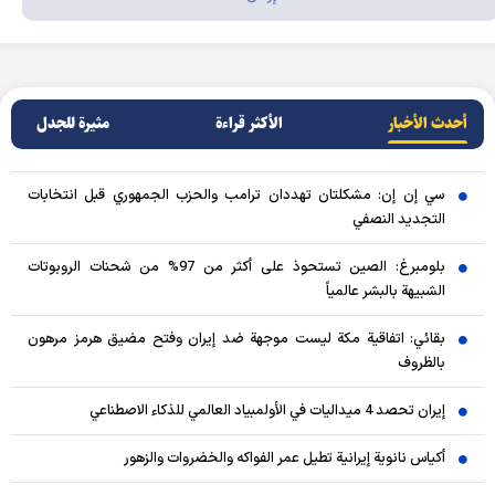
أحدث الأخبار
الأکثر قراءة
مثيرة للجدل
سي إن إن: مشكلتان تهددان ترامب والحزب الجمهوري قبل انتخابات
التجديد النصفي
بلومبرغ: الصين تستحوذ على أكثر من 97% من شحنات الروبوتات
الشبيهة بالبشر عالمياً
بقائي: اتفاقية مكة ليست موجهة ضد إيران وفتح مضيق هرمز مرهون
بالظروف
إيران تحصد 4 ميداليات في الأولمبياد العالمي للذكاء الاصطناعي
أكياس نانوية إيرانية تطيل عمر الفواكه والخضروات والزهور