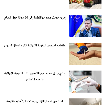
إيران تُصدّر معداتها الطبية إلى 60 دولة حول العالم
واقيات الشمس النانوية الإيرانية تغزو اسواق 4 دول
إنتاج جيل جديد من الكومبوزيتات النانوية الإيرانية
لترميم الأسنان
الحد من ضحايا الزلازل باستخدام "أسرّة مقاومة