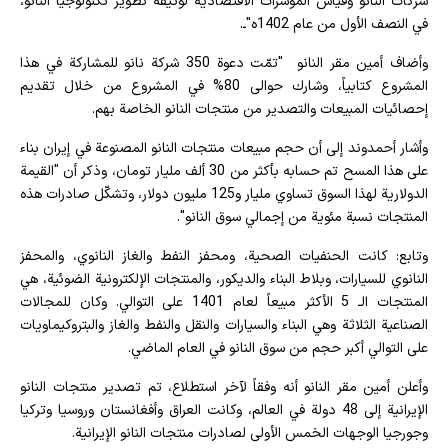
شركات النانو وقياس المؤشرات الاقتصادية لوثيقة تطوير تكنولوجيا النانو،
في النصف الأول من عام 1402ه"ـ.
وأضاف أمين مقر النانو "تمّت دعوة 350 شركة نانو للمشاركة في هذا
المشروع كتابياً، وشارك حوالى 80% في المشروع من خلال تقديم
إحصائيات المبيعات والتصدير من منتجات النانو الخاصة بهم.
وأشار أحمدوند إلى أن حجم مبيعات منتجات النانو المصنوعة في إيران بناء
على هذا المسح تم حسابه بأكثر من 30 ألف مليار تومان، وذكر أن "القيمة
الدولارية لهذا السوق تساوي مليار و125 مليون دولار، وتشكّل صادرات هذه
المنتجات نسبة مئوية من إجمالي سوق النانو".
وتابع: كانت الحنفيات الصحية، ومحفز النفط والغاز النانوي، والمحفز
النانوي للسيارات، وبلاط البناء والديكور، والمنتجات الإلكترونية الضوئية، هي
المنتجات الـ 5 الأكثر مبيعاً لعام 1401 على التوالي. وكان للمجالات
الصناعية الثلاثة وهي البناء والسيارات والنقل والنفط والغاز والبتروكيماويات
على التوالي أكبر حجم من سوق النانو في العام الماضي.
وأعلن أمين مقر النانو أنه وفقاً لآخر استطلاع، تم تصدير منتجات النانو
الإيرانية إلى 48 دولة في العالم، وكانت العراق وأفغانستان وروسيا وتركيا
وجورجيا الوجهات الخمس الأولى لصادرات منتجات النانو الإيرانية.