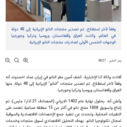
وفقاً لآخر استطلاع، تم تصدير منتجات النانو الإيرانية إلى 48 دولة
في العالم، وكانت العراق وأفغانستان وروسيا وتركيا وجورجيا
الوجهات الخمس الأولى لصادرات منتجات النانو الإيرانية.
رمز الخبر : 4827
أفادت وکالة آنا الإخباریة، كشف أمين مقر النانو في إيران عماد احمدوند أنه
وفقاً لآخر استطلاع، تم تصدير منتجات "النانو" الإيرانية إلى 48 دولة، منها
العراق وأفغانستان وروسيا وتركيا وجورجيا .
وأعلن أنه بحلول نهاية عام 1402 الايراني (المصادف 21 آذار/ مارس)، تم
إنتاج وتسويق 1808 منتج نانو في أكثر من 15 منطقة صناعية تعتمد على
التقنيات المحلية، وتحدث عن تنفيذ جمع الإحصاءات الاقتصادية والسوقية
لمجال تكنولوجيا النانو، بهدف التحليل الاقتصادي لسوق منتجات وخدمات