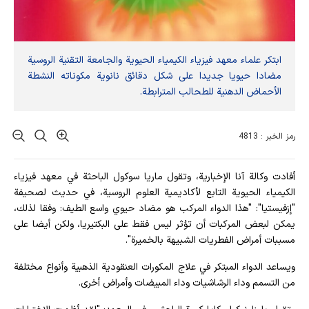
ابتكر علماء معهد فيزياء الكيمياء الحيوية والجامعة التقنية الروسية
مضادا حيويا جديدا على شكل دقائق نانوية مكوناته النشطة
الأحماض الدهنية للطحالب المترابطة.
رمز الخبر : 4813
أفادت وکالة آنا الإخباریة، وتقول ماريا سوكول الباحثة في معهد فيزياء
الكيمياء الحيوية التابع لأكاديمية العلوم الروسية، في حديث لصحيفة
"إزفيستيا": "هذا الدواء المركب هو مضاد حيوي واسع الطيف: وفقا لذلك،
يمكن لبعض المركبات أن تؤثر ليس فقط على البكتيريا، ولكن أيضا على
مسببات أمراض الفطريات الشبيهة بالخميرة".
ويساعد الدواء المبتكر في علاج المكورات العنقودية الذهبية وأنواع مختلفة
من التسمم وداء الرشاشيات وداء المبيضات وأمراض أخرى.