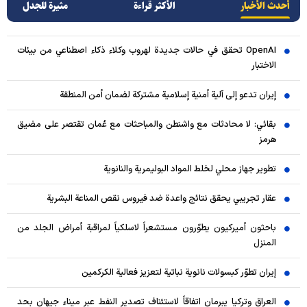
أحدث الأخبار
الأکثر قراءة
مثيرة للجدل
OpenAI تحقق في حالات جديدة لهروب وكلاء ذكاء اصطناعي من بيئات
الاختبار
إيران تدعو إلى آلية أمنية إسلامية مشتركة لضمان أمن المنطقة
بقائي: لا محادثات مع واشنطن والمباحثات مع عُمان تقتصر على مضيق
هرمز
تطوير جهاز محلي لخلط المواد البوليمرية والنانوية
عقار تجريبي يحقق نتائج واعدة ضد فيروس نقص المناعة البشرية
باحثون أميركيون يطوّرون مستشعراً لاسلكياً لمراقبة أمراض الجلد من
المنزل
إيران تطوّر كبسولات نانوية نباتية لتعزيز فعالية الكركمين
العراق وتركيا يبرمان اتفاقاً لاستئناف تصدير النفط عبر ميناء جيهان بحد