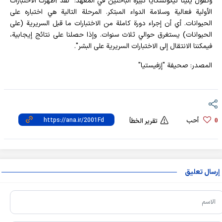
وتقول يلينا نيكولسكايا كبيرة الباحثين في المعهد: "لقد أظهرت الاختبارات
الأولية فعالية وسلامة الدواء المبتكر. المرحلة التالية هي اختباره على
الحيوانات. أي أن إجراء دورة كاملة من الاختبارات ما قبل السريرية (على
الحيوانات) يستغرق حوالي ثلاث سنوات. وإذا حصلنا على نتائج إيجابية،
فيمكننا الانتقال إلى الاختبارات السريرية على البشر".
المصدر: صحيفة "إزفيستيا"
أحب
0
تقرير الخطأ
إرسال تعليق