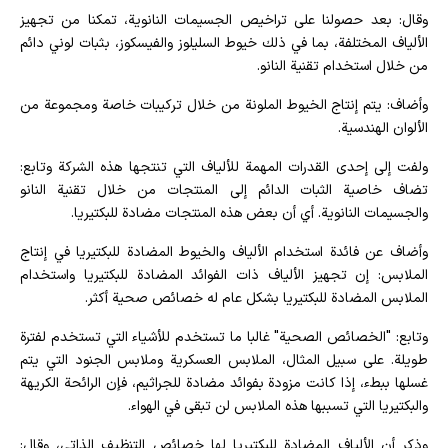
وقال: بعد حصولنا على تراخيص الجسيمات النانوية، تمكنا من تجهيز
الألياف المختلفة، بما في ذلك خيوط السليلوز والفيسكوز، بثبات لوني دائم
من خلال استخدام تقنية النانو.
وأضاف: يتم إنتاج الخيوط الملونة من خلال تركيبات خاصة ومجموعة من
الألوان الهندسية.
ولفت إلى إحدى القدرات المهمة للألياف التي تنتجها هذه الشركة وتابع:
تضاف خاصية الثبات الدائم إلى المنتجات من خلال تقنية النانو
والجسيمات النانوية. أي أن بعض هذه المنتجات مضادة للبكتيريا.
وأضاف عن فائدة استخدام الألياف والخيوط المضادة للبكتيريا في إنتاج
الملابس: إن تجهيز الألياف ذات الفوائد المضادة للبكتيريا واستخدام
الملابس المضادة للبكتيريا بشكل عام له خصائص صحية أكثر.
وتابع: "الخصائص الصحية" غالبا ما تستخدم للأشياء التي تستخدم لفترة
طويلة. على سبيل المثال، الملابس العسكرية وملابس الجنود التي يتم
غسلها ببطء، إذا كانت مزودة بفوائد مضادة للجراثيم، فإن الرائحة الكريهة
والبكتيريا التي تسببها هذه الملابس لن تبقى في الهواء.
وذكر أن الألياف المضادة للبكتيريا لها خصائص التنظيف الذاتي، وقال: