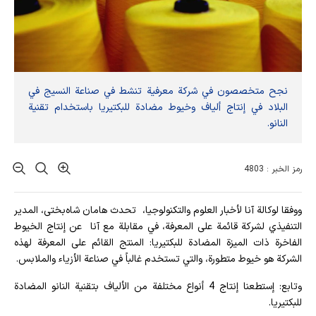
نجح متخصصون في شركة معرفية تنشط في صناعة النسيج في
البلاد في إنتاج ألياف وخيوط مضادة للبكتيريا باستخدام تقنية
النانو.
رمز الخبر : 4803
ووفقا لوكالة آنا لأخبار العلوم والتكنولوجيا، تحدث هامان شاه‌بختی، المدير
التنفيذي لشركة قائمة على المعرفة، في مقابلة مع آنا عن إنتاج الخيوط
الفاخرة ذات الميزة المضادة للبكتيريا: المنتج القائم على المعرفة لهذه
الشركة هو خيوط متطورة، والتي تستخدم غالباً في صناعة الأزياء والملابس.
وتابع: إستطعنا إنتاج 4 أنواع مختلفة من الألياف بتقنية النانو المضادة
للبكتيريا.