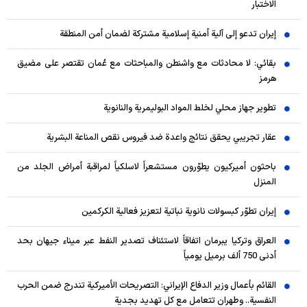
الاختبار
إيران تدعو إلى آلية أمنية إسلامية مشتركة لضمان أمن المنطقة
بقائي: لا محادثات مع واشنطن والمباحثات مع عُمان تقتصر على مضيق
هرمز
تطوير جهاز محلي لخلط المواد البوليمرية والنانوية
عقار تجريبي يحقق نتائج واعدة ضد فيروس نقص المناعة البشرية
باحثون أميركيون يطوّرون مستشعراً لاسلكياً لمراقبة أمراض الجلد من
المنزل
إيران تطوّر كبسولات نانوية نباتية لتعزيز فعالية الكركمين
العراق وتركيا يبرمان اتفاقاً لاستئناف تصدير النفط عبر ميناء جيهان بحد
أدنى 750 ألف برميل يومياً
القائم بأعمال وزير الدفاع الإيراني: التصريحات الأميركية تندرج ضمن الحرب
النفسية.. وطهران تتعامل مع كل تهديد بجدية