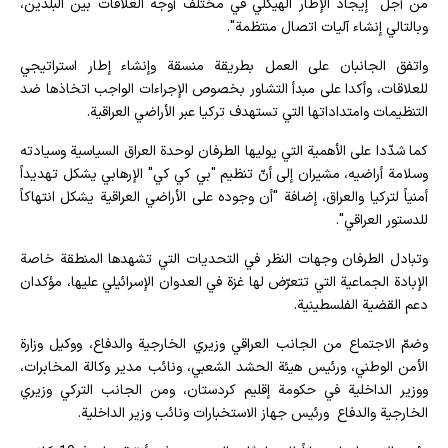
من أجل "إيجاد الإطار الهيكلي في مختلف أوجه العلاقات بين البلدين،
وبالتالي إنشاء آليات اتصال منتظمة".
واتفق الجانبان على العمل بطريقة منسقة وإنشاء إطار استراتيجي
للعلاقات، وأكدا على مبدأ التشاور بخصوص الإجراءات الواجب اتخاذها ضد
التنظيمات وامتداداتها التي تستهدف تركيا عبر الأراضي العراقية.
كما شدّدا على الأهمية التي يوليها الطرفان لوحدة العراق السياسية وسيادته
وسلامة أراضيه، مشيران إلى أنّ تنظيم "بي كي كي" الإرهابي يشكل تهديداً
أمنياً لتركيا والعراق، إضافة "أن وجوده على الأراضي العراقية يشكل انتهاكاً
للدستور العراقي".
وتبادل الطرفان وجهات النظر في التحديات التي تشهدها المنطقة خاصة
الإبادة الجماعية التي تتعرّض لها غزة في العدوان الإسرائيلي عليها، مؤكدان
دعم القضية الفلسطينية.
وضمّ الاجتماع من الجانب العراقي وزيري الخارجية والدفاع، ووكيل وزارة
الأمن الوطني، ورئيس هيئة الحشد الشعبي، ونائب مدير وكالة المخابرات،
ووزير الداخلية في حكومة إقليم كردستان، ومن الجانب التركي وزيري
الخارجية والدفاع ورئيس جهاز الاستخبارات ونائب وزير الداخلية.