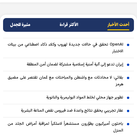
أحدث الأخبار
الأکثر قراءة
مثيرة للجدل
OpenAI تحقق في حالات جديدة لهروب وكلاء ذكاء اصطناعي من بيئات
الاختبار
إيران تدعو إلى آلية أمنية إسلامية مشتركة لضمان أمن المنطقة
بقائي: لا محادثات مع واشنطن والمباحثات مع عُمان تقتصر على مضيق
هرمز
تطوير جهاز محلي لخلط المواد البوليمرية والنانوية
عقار تجريبي يحقق نتائج واعدة ضد فيروس نقص المناعة البشرية
باحثون أميركيون يطوّرون مستشعراً لاسلكياً لمراقبة أمراض الجلد من
المنزل