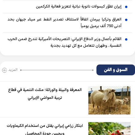
إيران تطوّر كبسولات نانوية نباتية لتعزيز فعالية الكركمين
العراق وتركيا يبرمان اتفاقاً لاستئناف تصدير النفط عبر ميناء جيهان بحد
أدنى 750 ألف برميل يومياً
القائم بأعمال وزير الدفاع الإيراني: التصريحات الأميركية تندرج ضمن الحرب
النفسية.. وطهران تتعامل مع كل تهديد بجدية
السوق و الفن
المزید
المعرفة والبيئة والوراثة؛ مثلث التنمية في قطاع
تربية المواشي الإيراني
ابتكار زراعي إيراني يقلل من استخدام الكيماويات
ويحسن جودة المحاصيل