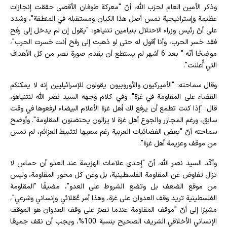
وذكر الأمين العام لحزب الله، أنّ "معركة طوفان الأقصى حققت إنجازات
عظيمة وإستراتيجية تمس أصل هذا الكيان ومستقبله في المنطقة"، وشدد
على أنّ رئيس وزراء الاحتلال بنيامين نتنياهو، "يقول إن لم يدخل إلى رفح
فقد خسر الحرب، وأنا أقول له حتى لو ذهبت إلى رفح أنت خسرت الحرب"،
موضحًا أنّه " بعد 6 أشهر لم يستطع أن يقدم صورة نصر من كل الأهداف
التي أُعلنت".
وقال سماحته: "الأميركيون والأوروبيون يقولون للإسرائيليين إنه لا يمكنكم
القضاء على المقاومة في غزة". وفي كلام وجهه السيد نصر الله لنتنياهو،
قال: "إذا كنت تطمع أن يرفع لك أهل غزة الأعلام البيضاء لرفعوها في وقت
سابق، ورغم المجازر والجوع أهل غزة لا يزالون يحتضنون المقاومة". وأوضح
سماحته أنّ "بعض الفضائيات العربية رغم سعيها لتثبيط العزائم، لم تمس
من موقف وعزيمة أهل غزة".
وأكّد السيد نصر الله، أنّ "إحدى علامات الهزيمة عند العدو أن حماس لا
تزال تفاوض عن المقاومة الفلسطينية، بل وعن كل محور المقاومة، وليس
من موقع الضعف بل وتضع الشروط على العدو"، مضيفًا "المقاومة
الفلسطينية تريد وقف العدوان على غزة، وهذا أمر عُقلائي وإنساني وشرعي"،
مشيرًا إلى أنّ "موقف المقاومة عندما تصرّ على وقف العدوان هو الموقف
الإنساني الأخلاقي الشريف الصحيح بنسبة 100%، ويجب أن نقف جميعًا