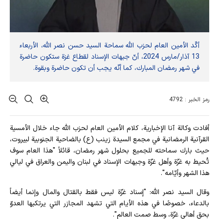
أكّد الأمين العام لحزب الله سماحة السيد حسن نصر الله، الأربعاء
13 آذار/مارس 2024، أنّ جبهات الإسناد لقطاع غزة ستكون حاضرة
في شهر رمضان المبارك، كما أنّه يجب أن تكون حاضرة وبقوة.
رمز الخبر : 4792
أفادت وکالة آنا الإخباریة، كلام الأمين العام لحزب الله جاء خلال الأمسية
القرآنية الرمضانية في مجمع السيدة زينب (ع) بالضاحية الجنوبية لبيروت،
حيث بارك سماحته للجميع بحلول شهر رمضان، قائلاً "هذا العام سوف
تُحيط به غزّة وأهل غزّة وجبهات الإسناد في لبنان واليمن والعراق في ليالي
هذا الشهر وأيّامه".
وقال السيد نصر الله: "إسناد غزّة ليس فقط بالقتال والمال وإنما أيضاً
بالدعاء، خصوصًا في هذه الأيام التي تشهد المجازر التي يرتكبها العدوّ
بحق أهالي غزّة، وسط صمت العالم".