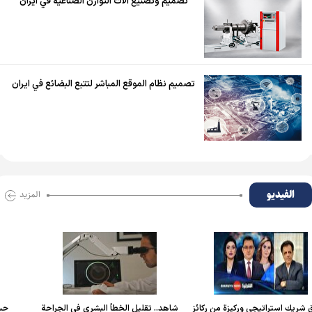
تصميم وتصنيع آلات التوازن الصناعية في ايران
تصميم نظام الموقع المباشر لتتبع البضائع في ايران
الفیدیو
المزید
يزة من ركائز
شاهد.. تقليل الخطأ البشري في الجراحة
حسام الربیعي: الانتخابا