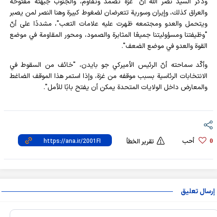
وذكر السيد نصر الله أنّ "غزة تصمد وتقاوم، والجنوب جبهته مفتوحة
والعراق كذلك، وإيران وسورية تتعرضان لضغوط كبيرة وهنا النصر لمن يصبر
ويتحمل والعدو ومجتمعه ظهرت عليه علامات التعب"، مشددًا على أنّ
"وظيفتنا ومسؤوليتنا جميعًا المثابرة والصمود، ومحور المقاومة في موضع
القوة والعدو في موضع الضعف".
وأكّد سماحته أنّ الرئيس الأميركي جو بايدن، "خائف من السقوط في
الانتخابات الرئاسية بسبب موقفه من غزة، وإذا استمر هذا الموقف الضاغط
والمعارض داخل الولايات المتحدة يمكن أن يفتح بابًا للأمل".
أحب
0
تقرير الخطأ
إرسال تعليق