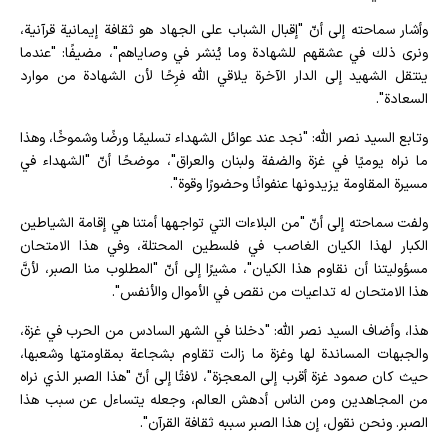
وأشار سماحته إلى أنّ "إقبال الشباب على الجهاد هو ثقافة إيمانية قرآنية،
ونرى ذلك في عشقهم للشهادة وما يُنشر في وصاياهم"، مضيفًا: "عندما
ينتقل الشهيد إلى الدار الآخرة يلاقي الله فرِحًا لأن الشهادة من موارد
السعادة".
وتابع السيد نصر الله: "نجد عند عوائل الشهداء تسليمًا ورضًا وشموخًا، وهذا
ما نراه يوميًا في غزة والضفة ولبنان والعراق"، موضحًا أنّ "الشهداء في
مسيرة المقاومة يزيدونها عنفوانًا وحضورًا وقوة".
ولفت سماحته إلى أنّ "من البلاءات التي تواجهها أمتنا هي إقامة الشياطين
الكبار لهذا الكيان الغاصب في فلسطين المحتلة، وفي هذا الامتحان
مسؤوليتنا أن نقاوم هذا الكيان"، مشيرًا إلى أنّ "المطلوب منا الصبر، لأنَّ
هذا الامتحان له تداعيات من نقص في الأموال والأنفس".
هذا، وأضاف السيد نصر الله: "دخلنا في الشهر السادس من الحرب في غزة،
والجبهات المساندة لها وغزة ما زالت تقاوم بشجاعة بمقاومتها وشعبها،
حيث كان صمود غزة أقرب إلى المعجزة"، لافتًا إلى أنّ "هذا الصبر الذي نراه
من المجاهدين ومن الناس أدهش العالم، وجعله يتساءل عن سبب هذا
الصبر. ونحن نقول، إن هذا الصبر سببه ثقافة القرآن".