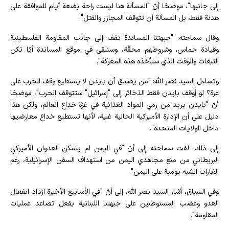
إلى جانبها"، موضحًا أنّ "المسألة هنا ليست راحة بضعة أيام للموافقة على
هدنة فقط، بل المسألة أن تتوقف المجازر والقتل".
وقال سماحته: "جبهتنا المساندة تقف إلى جانب المقاومة الفلسطينية
وقيادة حماس، وشروطهم محقّة، وسنبقى في موقع المساندة أيًا تكن
التبعات والوقت الذي ستأخذه هذه المعركة".
وتساءل السيد نصر الله: "من يصدق أن بايدن لا يستطيع وقف الحرب على
غزة؟ لو أوقف بايدن فقط الذخائر إلى "إسرائيل" ستتوقف الحرب"، موضحًا
أنّ "بايدن يريد من رمي المواد الغذائية في غزة خداع العالم، ولكن هذا
دليل على أن الإدارة الأميركية الحالية غبية، لأنها تستطيع خداع معارضيها
داخل الولايات المتحدة".
إلى ذلك، لفت سماحته إلى أنّ "في اليمن لم يتمكن العدوان الأميركي
البريطاني من منع مجاهدي اليمن من استهداف السفن الإسرائيلية، رغم
الغارات الشبه يومية على اليمن".
وفي السياق، أشار السيد نصر الله، إلى أنّ "في الأسابيع الأخيرة ازداد انفعال
العدو وغضب المستوطنين على جبهتنا اللبنانية بفعل تصاعد عمليات
المقاومة".