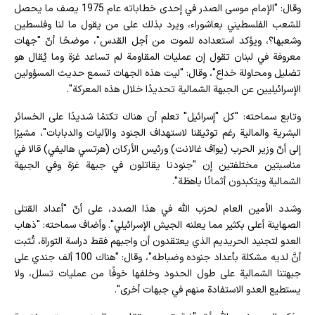
وقال: "الإمام موسى الصدر في إحدى خطاباته عام 1975 يصف ما يحصل
للشعب الفلسطيني بعاشوراء، ويرد بذلك على من يقول ما لنا وفلسطين
وشعبها؟، ويؤكد استعداده للموت من أجل القدس"، موضحًا أنّ "جهات
معروفة في لبنان تقول إن عمليات المقاومة لم تساعد غزة وما يُقال هو
تضليل ومحاولة خداع"، وقال: "ليت هذه الجهات تسمع حديث المسؤولين
الإسرائيليين عن الجبهة الشمالية تحديدًا خلال هذه المعركة".
وتابع سماحته: "كل "إسرائيل" تعلم أن هناك تكتمًا شديدًا على الخسائر
البشرية والمالية رغم توثيقنا لاستهداف الجنود والآليات والدبابات"، مشيرًا
إلى أنّ وزير الحرب (يوآف غالانت) ورئيس الأركان (هرتسي هاليفي) قالا في
مناسبتين مختلفتين إن "جنودنا يقاتلون في جبهة غزة وفي الجبهة
الشمالية ويتكبدون أثمانًا باهظة".
وشدد الأمين العام لحزب الله في هذا الصدد، على أنّ "أعداد القتلى
الصهاينة أعلى بكثير مما يعلنه الجيش الإسرائيلي". وأضاف سماحته: "ذهاب
العدو لتجنيد الحريديم الذي يعتقدون أن واجبهم فقط دراسة التوراة، تُثبت
أنَّ لديه مشكلة بأعداد جنوده وضباطه"، وقال: "هناك 100 ألف جندي على
جبهتنا الشمالية على طول الحدود وخلفها خوفًا من عمليات تسلل، ولا
يستطيع العدو الاستفادة منهم في جبهات أخرى".