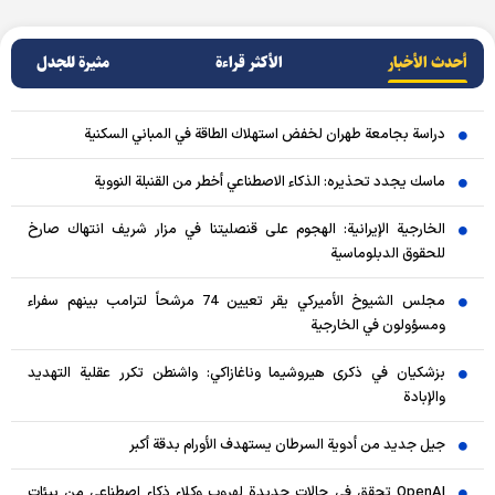
أحدث الأخبار
الأکثر قراءة
مثيرة للجدل
دراسة بجامعة طهران لخفض استهلاك الطاقة في المباني السكنية
ماسك يجدد تحذيره: الذكاء الاصطناعي أخطر من القنبلة النووية
الخارجية الإيرانية: الهجوم على قنصليتنا في مزار شريف انتهاك صارخ
للحقوق الدبلوماسية
مجلس الشيوخ الأميركي يقر تعيين 74 مرشحاً لترامب بينهم سفراء
ومسؤولون في الخارجية
بزشكيان في ذكرى هيروشيما وناغازاكي: واشنطن تكرر عقلية التهديد
والإبادة
جيل جديد من أدوية السرطان يستهدف الأورام بدقة أكبر
OpenAI تحقق في حالات جديدة لهروب وكلاء ذكاء اصطناعي من بيئات