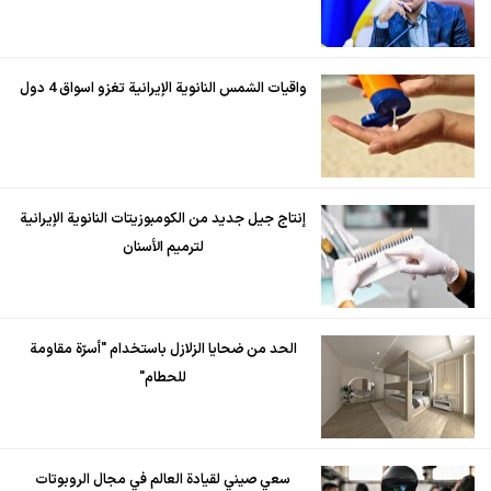
واقيات الشمس النانوية الإيرانية تغزو اسواق 4 دول
إنتاج جيل جديد من الكومبوزيتات النانوية الإيرانية
لترميم الأسنان
الحد من ضحايا الزلازل باستخدام "أسرّة مقاومة
للحطام"
سعي صيني لقيادة العالم في مجال الروبوتات