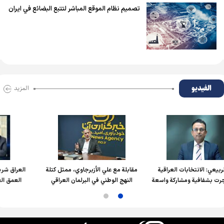
تصميم نظام الموقع المباشر لتتبع البضائع في ايران
الفیدیو
المزید
 العراقية
مقابلة مع علي الأزبرجاوي، ممثل كتلة
العراق شريك استراتيجي وركي
اركة واسعة
النهج الوطني في البرلمان العراقي
العمق العربي والإسلامي ف