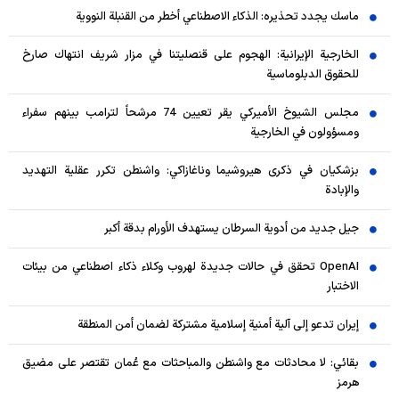
ماسك يجدد تحذيره: الذكاء الاصطناعي أخطر من القنبلة النووية
الخارجية الإيرانية: الهجوم على قنصليتنا في مزار شريف انتهاك صارخ
للحقوق الدبلوماسية
مجلس الشيوخ الأميركي يقر تعيين 74 مرشحاً لترامب بينهم سفراء
ومسؤولون في الخارجية
بزشكيان في ذكرى هيروشيما وناغازاكي: واشنطن تكرر عقلية التهديد
والإبادة
جيل جديد من أدوية السرطان يستهدف الأورام بدقة أكبر
OpenAI تحقق في حالات جديدة لهروب وكلاء ذكاء اصطناعي من بيئات
الاختبار
إيران تدعو إلى آلية أمنية إسلامية مشتركة لضمان أمن المنطقة
بقائي: لا محادثات مع واشنطن والمباحثات مع عُمان تقتصر على مضيق
هرمز