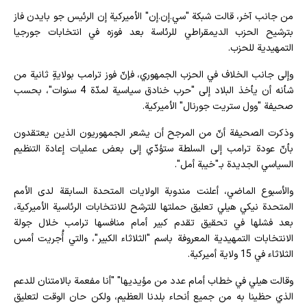
من جانب آخر، قالت شبكة "سي.إن.إن" الأميركية إن الرئيس جو بايدن فاز
بترشيح الحزب الديمقراطي للرئاسة بعد فوزه في انتخابات جورجيا
التمهيدية للحزب.
وإلى جانب الخلاف في الحزب الجمهوري، فإنّ فوز ترامب بولايةٍ ثانية من
شأنه أن يأخذ البلاد إلى "حرب خنادق سياسية لمدّة 4 سنوات"، بحسب
صحيفة "وول ستريت جورنال" الأميركية.
وذكرت الصحيفة أنّ من المرجح أن يشعر الجمهوريون الذين يعتقدون
بأنّ عودة ترامب إلى السلطة ستؤدّي إلى بعض عمليات إعادة التنظيم
السياسي الجديدة بـ"خيبة أمل".
والأسبوع الماضي، أعلنت مندوبة الولايات المتحدة السابقة لدى الأمم
المتحدة نيكي هيلي تعليق حملتها للترشح للانتخابات الرئاسية الأميركية،
بعد فشلها في تحقيق تقدم كبير أمام منافسها ترامب خلال جولة
الانتخابات التمهيدية المعروفة باسم "الثلاثاء الكبير"، والتي أُجريت أمس
الثلاثاء في 15 ولاية أميركية.
وقالت هيلي في خطاب أمام عدد من مؤيديها" "أنا مفعمة بالامتنان للدعم
الذي حظينا به من جميع أنحاء بلدنا العظيم، ولكن حان الوقت لتعليق