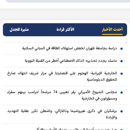
أحدث الأخبار
الأکثر قراءة
مثيرة للجدل
دراسة بجامعة طهران لخفض استهلاك الطاقة في المباني السكنية
ماسك يجدد تحذيره: الذكاء الاصطناعي أخطر من القنبلة النووية
الخارجية الإيرانية: الهجوم على قنصليتنا في مزار شريف انتهاك صارخ
للحقوق الدبلوماسية
مجلس الشيوخ الأميركي يقر تعيين 74 مرشحاً لترامب بينهم سفراء
ومسؤولون في الخارجية
بزشكيان في ذكرى هيروشيما وناغازاكي: واشنطن تكرر عقلية التهديد
والإبادة
جيل جديد من أدوية السرطان يستهدف الأورام بدقة أكبر