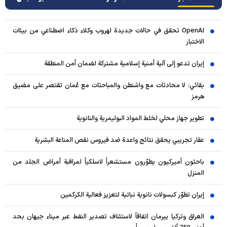
OpenAI تحقق في حالات جديدة لهروب وكلاء ذكاء اصطناعي من بيئات
الاختبار
إيران تدعو إلى آلية أمنية إسلامية مشتركة لضمان أمن المنطقة
بقائي: لا محادثات مع واشنطن والمباحثات مع عُمان تقتصر على مضيق
هرمز
تطوير جهاز محلي لخلط المواد البوليمرية والنانوية
عقار تجريبي يحقق نتائج واعدة ضد فيروس نقص المناعة البشرية
باحثون أميركيون يطوّرون مستشعراً لاسلكياً لمراقبة أمراض الجلد من
المنزل
إيران تطوّر كبسولات نانوية نباتية لتعزيز فعالية الكركمين
العراق وتركيا يبرمان اتفاقاً لاستئناف تصدير النفط عبر ميناء جيهان بحد