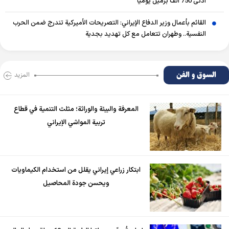
أدنى 750 ألف برميل يومياً
القائم بأعمال وزير الدفاع الإيراني: التصريحات الأميركية تندرج ضمن الحرب
النفسية.. وطهران تتعامل مع كل تهديد بجدية
السوق و الفن
المزید
المعرفة والبيئة والوراثة؛ مثلث التنمية في قطاع
تربية المواشي الإيراني
ابتكار زراعي إيراني يقلل من استخدام الكيماويات
ويحسن جودة المحاصيل