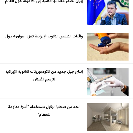
إيران تُصدّر معداتها الطبية إلى 60 دولة حول العالم
واقيات الشمس النانوية الإيرانية تغزو اسواق 4 دول
إنتاج جيل جديد من الكومبوزيتات النانوية الإيرانية
لترميم الأسنان
الحد من ضحايا الزلازل باستخدام "أسرّة مقاومة
للحطام"