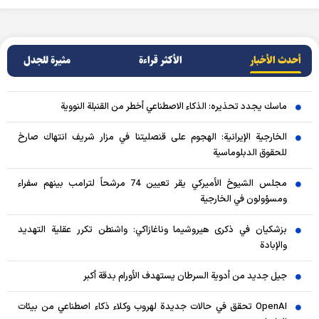
أحدث الأخبار
الأکثر قراءة
مثيرة للجدل
ماسك يجدد تحذيره: الذكاء الاصطناعي أخطر من القنبلة النووية
الخارجية الإيرانية: الهجوم على قنصليتنا في مزار شريف انتهاك صارخ
للحقوق الدبلوماسية
مجلس الشيوخ الأميركي يقر تعيين 74 مرشحاً لترامب بينهم سفراء
ومسؤولون في الخارجية
بزشكيان في ذكرى هيروشيما وناغازاكي: واشنطن تكرر عقلية التهديد
والإبادة
جيل جديد من أدوية السرطان يستهدف الأورام بدقة أكبر
OpenAI تحقق في حالات جديدة لهروب وكلاء ذكاء اصطناعي من بيئات