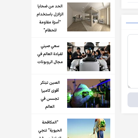
الحد من ضحايا
الزلازل باستخدام
"أسرّة مقاومة
للحطام"
سعي صيني
لقيادة العالم في
مجال الروبوتات
الصين تبتكر
أقوى كاميرا
تجسس في
العالم
"المكافحة
الحيوية" تنجي