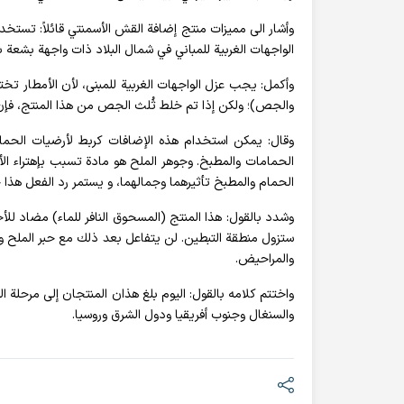
وأشار الى مميزات منتج إضافة القش الأسمنتي قائلاً: تستخد
الواجهات الغربية للمباني في شمال البلاد ذات واجهة بشعة
وأكمل: يجب عزل الواجهات الغربية للمبنى، لأن الأمطار 
والجص)؛ ولكن إذا تم خلط ثُلث الجص من هذا المنتج، فإن ا
وقال: يمكن استخدام هذه الإضافات كربط لأرضيات الحما
الحمامات والمطبخ. وجوهر الملح هو مادة تسبب بإهتراء الأ
الحمام والمطبخ تأثيرهما وجمالهما، و يستمر رد الفعل هذا 
وشدد بالقول: هذا المنتج (المسحوق النافر للماء) مضاد ل
ستزول منطقة التبطين. لن يتفاعل بعد ذلك مع حبر الملح ول
والمراحيض.
واختتم كلامه بالقول: اليوم بلغ هذان المنتجان إلى مرحلة ال
والسنغال وجنوب أفريقيا ودول الشرق وروسيا.