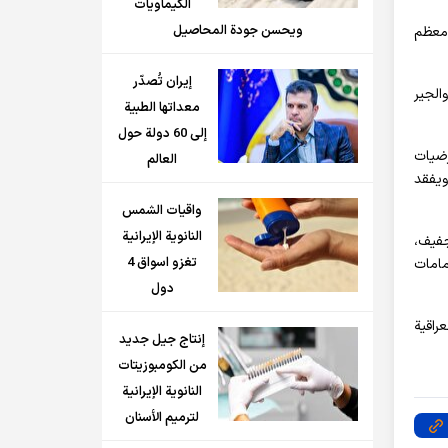
الكيماويات
ويحسن جودة المحاصيل
 معظم
إيران تُصدّر
الجير
معداتها الطبية
إلى 60 دولة حول
رضيات
العالم
ويفقد
واقيات الشمس
النانوية الإيرانية
جفيف،
تغزو اسواق 4
مامات
دول
راقية
إنتاج جيل جديد
من الكومبوزيتات
النانوية الإيرانية
لترميم الأسنان