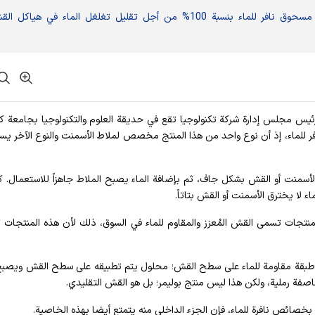
نجح باحثون في إحدى شركات التكنولوجيا في إنتاج مسحوق نافر للماء بنسبة 100% من أجل تقليل تغلغل الماء في هياكل
ی رئيس مجلس إدارة شركة تكنولوجيا تقع في حديقة العلوم والتكنولوجيا بجامعة ك
افر للماء، إذ أن نوع واحد من هذا المنتج مخصص لملاط الأسمنت والنوع الآخر ي
​الأسمنت أو القش بشكل جاف، ثم بإضافة الماء يصبح الملاط جاهزاً للاستعمال. ك
اء لا يخترق الأسمنت أو القش بتاتاً.
نتجات تسمى القش المُعزز والمقاوم للماء في السوق، ذلك لأن هذه المنتجات 
قة مقاومة للماء على سطح القش؛ محلول يتم تطبيقه على سطح القش ويصبح ن
فة رملية، ولكن هذا ليس منتج بوليمر؛ بل هو القش التقليدي.
 بخصائص نافرة للماء، فإن الجزء الداخلي منه يتمتع أيضا بهذه الخاصية.