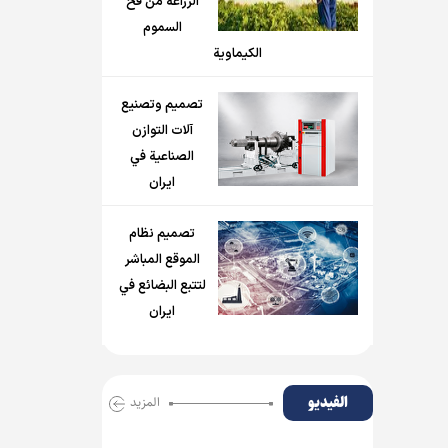
الزراعة من فخ
السموم
الكيماوية
تصميم وتصنيع
آلات التوازن
الصناعية في
ايران
تصميم نظام
الموقع المباشر
لتتبع البضائع في
ايران
الفیدیو
المزید