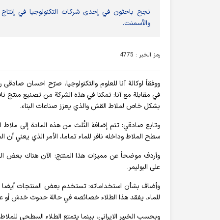
والأسمنت.
رمز الخبر : 4775
ووفقاً لوكالة آنا للعلوم والتكنولوجيا، صرّح احسان صادق
في مقابلة مع آنا: تمكنا في هذه الشركة من تصنيع منتج ن
بشكل خاص لملاط القش والذي يعزز صناعات البناء.
وتابع صادقي: تتم إضافة الثُلث من هذه المادة إلى ملاط ​
سطح الملاط وداخله نافر للماء تماما، الأمر الذي يعني أن الم
وأردف موضحاً عن مميزات هذا المنتج: الآن هناك بعض الم
على البوليمر.
وأضاف بشأن استخداماته: تستخدم بعض المنتجات أيضا طب
للماء. يفقد هذا الطلاء خصائصه في حالة حدوث خدش أو عاص
وبحسب الخبير الايراني، بينما يتمتع الطلاء السطحي للملاط