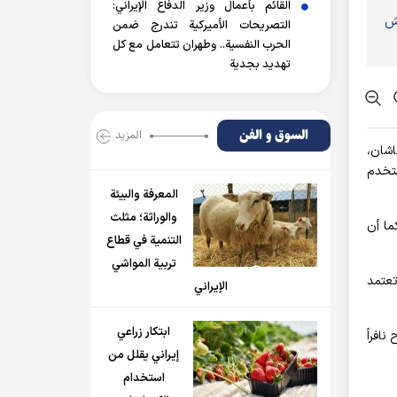
القائم بأعمال وزير الدفاع الإيراني:
 القش
التصريحات الأميركية تندرج ضمن
الحرب النفسية.. وطهران تتعامل مع كل
تهديد بجدية
السوق و الفن
المزید
اشان،
ستخدم
المعرفة والبيئة
والوراثة؛ مثلث
ما أن
التنمية في قطاع
تربية المواشي
تعتمد
الإيراني
ابتكار زراعي
افراً
إيراني يقلل من
استخدام