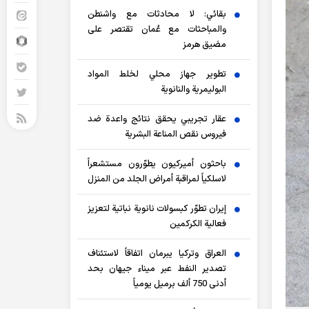
بقائي: لا محادثات مع واشنطن
والمباحثات مع عُمان تقتصر على
مضيق هرمز
تطوير جهاز محلي لخلط المواد
البوليمرية والنانوية
عقار تجريبي يحقق نتائج واعدة ضد
فيروس نقص المناعة البشرية
باحثون أميركيون يطوّرون مستشعراً
لاسلكياً لمراقبة أمراض الجلد من المنزل
إيران تطوّر كبسولات نانوية نباتية لتعزيز
فعالية الكركمين
العراق وتركيا يبرمان اتفاقاً لاستئناف
تصدير النفط عبر ميناء جيهان بحد
أدنى 750 ألف برميل يومياً