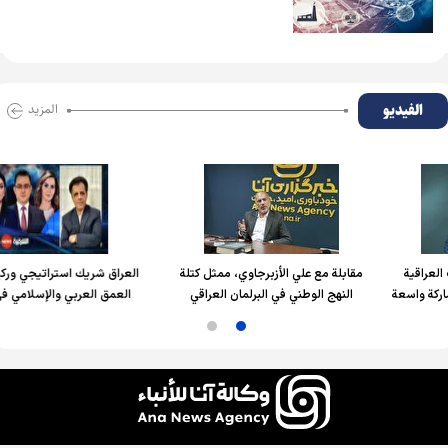
الفیدیو
المزید
ابلة مع علي الأزبرجاوي، ممثل كتلة
العراق شريك استراتيجي وركيزة من ركائز
شاه
النهج الوطني في البرلمان العراقي
العمق العربي والإسلامي في المنطقة