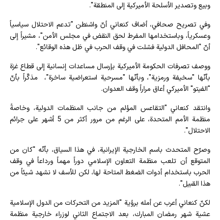
وبيع وتصدير الأسلحة الأميركية إلى المنطقة".
وفي تصريح صحافي، أضاف كنعاني أنّ واشنطن "تدعم الاحتلال سياسياً
وعسكرياً، وباستخدامها المفرط لحق النقض في مجلس الأمن"، مشيراً إلى
أنّ "المحافل الدولية فشلت في وقف الحرب في ظل هذه الوقائع".
ووصف تصرفات الحكومة الأميركية بإرسال مساعدات إنسانية إلى قطاع غزة
بأنّها "سخيفة ورمزية"، وبأنّها "مسرحية استعراضية ساخرة"، مذكّراً بأنّ
"الفيتو" الأميركي أعاق مراراً وقف العدوان.
وانتقد كنعاني "التقاعس المؤلم من جانب المنظمات الدولية، وخاصةً
منظمة الأمم المتحدة، على الرغم من مرور أكثر من 5 أشهر على جرائم
الاحتلال".
وصرّح المتحدث باسم الخارجية الإيرانية، في هذا السياق، بأنّه "كان من
المتوقع أن تلعب منظمة التعاون الإسلامي دوراً مهماً ورداعاً في وقف
الحرب باستخدام أدوات الضغط المتاحة لها، لكن للأسف لا نشهد شيئاً من
هذا القبيل".
لكنّ كنعاني أعرب عن أمله برؤية "المزيد من التحركات من الدول الإسلامية
عشية شهر رمضان المبارك، بعد الاجتماع الثاني لوزراء خارجية منظمة