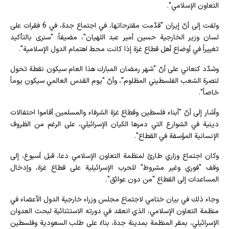
التعاون الإسلامي".
ولفت إلى أنّ إيران "قدّمت مقترحاتها، في اجتماع جدة، في 6 فقرات على
لسان وزير الخارجية حسين أمير عبد اللهيان"، مضيفاً: "سنرى بالتأكيد
تغييراً في أوضاع أهل قطاع غزة إذا كانت محط اهتمام الدول الإسلامية".
وشدّد كنعاني على أنّ "شهر رمضان المبارك هذا العام سيكون نقطة تحول
لنصرة الشعب الفلسطيني المظلوم"، وأنّ "يوم القدس العالمي سيكون يوماً
خاصاً".
وأشار إلى أنّ "أبناء فلسطين وقطاع غزة الشرفاء والمسلمين أقاموا احتفالات
دينية في الشوارع التي دمرها الكيان الإسرائيلي، على الرغم من الظروف
الإنسانية المؤسفة في القطاع".
وكان اجتماع وزاري طارئ لمنظمة التعاون الإسلامي دعا، قبل أسبوع، إلى
وقف "فوري وغير مشروط" للحرب الإسرائيلية على قطاع غزة، وإدخال
المساعدات إلى القطاع "من دون عوائق".
وجاء ذلك في بيان ختامي لاجتماع مجلس وزراء خارجية الدول الأعضاء في
منظمة التعاون الإسلامي، الذي انعقد في دورته الاستثنائية لبحث العدوان
الإسرائيلي، بمقر المنظمة بمدينة جدة، بناءً على طلب السعودية وفلسطين