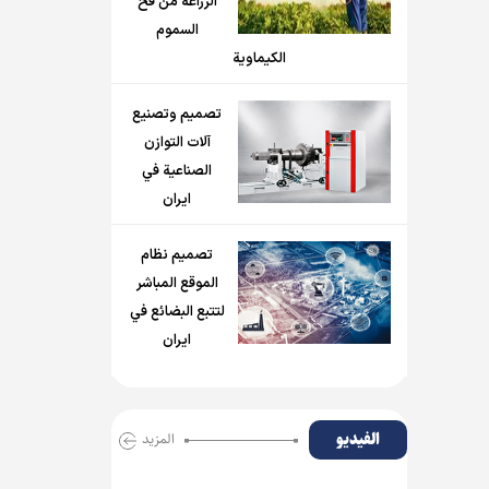
الزراعة من فخ
السموم
الكيماوية
تصميم وتصنيع
آلات التوازن
الصناعية في
ايران
تصميم نظام
الموقع المباشر
لتتبع البضائع في
ايران
الفیدیو
المزید