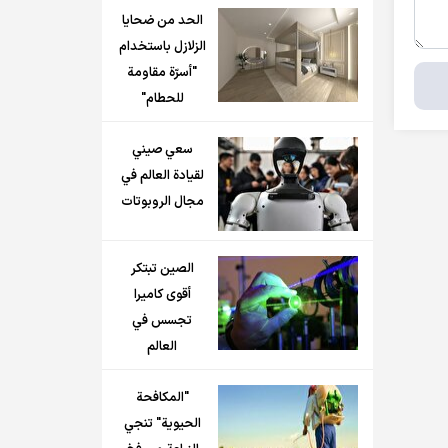
الحد من ضحايا
الزلازل باستخدام
"أسرّة مقاومة
للحطام"
سعي صيني
لقيادة العالم في
مجال الروبوتات
الصين تبتكر
أقوى كاميرا
تجسس في
العالم
"المكافحة
الحيوية" تنجي