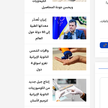
الكيماويات
.
ويحسن جودة المحاصيل
إيران تُصدّر
اعات،
معداتها الطبية
إلى 60 دولة حول
العالم
واقيات الشمس
النانوية الإيرانية
تغزو اسواق 4
دول
إنتاج جيل جديد
من الكومبوزيتات
النانوية الإيرانية
لترميم الأسنان