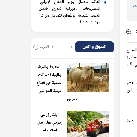
القائم بأعمال وزير الدفاع الإيراني:
ه،
التصريحات الأميركية تندرج ضمن
الحرب النفسية.. وطهران تتعامل مع كل
تهديد بجدية
السوق و الفن
المزید
لسابع
مبادئ
ي أقل
المعرفة والبيئة
والوراثة؛ مثلث
د قشر
التنمية في قطاع
تخليق
تربية المواشي
الإيراني
ابتكار زراعي
تهيئة
إيراني يقلل من
استخدام