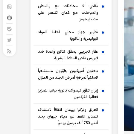
بقائي: لا محادثات مع واشنطن
والمباحثات مع عُمان تقتصر على
مضيق هرمز
تطوير جهاز محلي لخلط المواد
البوليمرية والنانوية
عقار تجريبي يحقق نتائج واعدة ضد
فيروس نقص المناعة البشرية
باحثون أميركيون يطوّرون مستشعراً
لاسلكياً لمراقبة أمراض الجلد من المنزل
إيران تطوّر كبسولات نانوية نباتية لتعزيز
فعالية الكركمين
العراق وتركيا يبرمان اتفاقاً لاستئناف
تصدير النفط عبر ميناء جيهان بحد
أدنى 750 ألف برميل يومياً