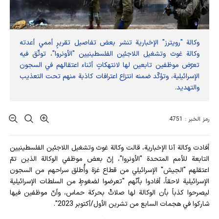
وكالة "رويترز" الإخبارية تنشر بعض تفاصيل تقريرٍ أممي أعدته
وكالة غوث وتشغيل اللاجئين الفلسطينيين "الأونروا"، توثّق فيه
تعرّض موظفين تابعين لها لانتهكاتٍ أثناء اعتقالهم في السجون
الإسرائيلية، وتؤكّد ضمنه انتزاع اعترافات كاذبة منهم تحت التعذيب
والتهديد.
رمز الخبر : 4751
أفادت وکالة آنا الإخباریة، قالت وكالة غوث وتشغيل اللاجئين الفلسطينيين
التابعة للأمم المتحدة "الأونروا"، إنّ بعض موظفي الوكالة الذين تمّ
اعتقلهم "الجيش" الإسرائيلي من قطاع غزة وأُطلق سراحهم من السجون
الإسرائيلية لاحقاً، أفادوا بأنّهم "تعرضوا لضغوطٍ من السلطات الإسرائيلية
ليصرحوا كذباً بأن الوكالة لها صلاتٌ بحركة حماس، وأنّ موظفين فيها
شاركوا في هجمات السابع من تشرين الأول/أكتوبر 2023".