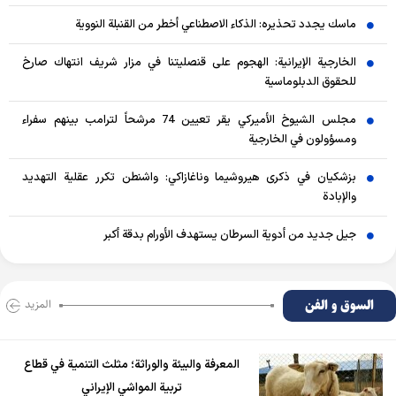
ماسك يجدد تحذيره: الذكاء الاصطناعي أخطر من القنبلة النووية
الخارجية الإيرانية: الهجوم على قنصليتنا في مزار شريف انتهاك صارخ
للحقوق الدبلوماسية
مجلس الشيوخ الأميركي يقر تعيين 74 مرشحاً لترامب بينهم سفراء
ومسؤولون في الخارجية
بزشكيان في ذكرى هيروشيما وناغازاكي: واشنطن تكرر عقلية التهديد
والإبادة
جيل جديد من أدوية السرطان يستهدف الأورام بدقة أكبر
السوق و الفن
المزید
المعرفة والبيئة والوراثة؛ مثلث التنمية في قطاع
تربية المواشي الإيراني