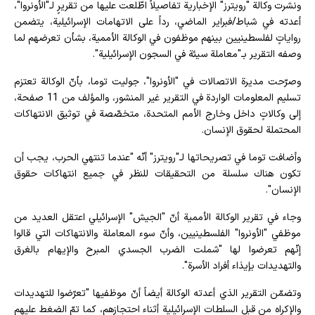
ونشرت وكالة "رويترز" الإخبارية تفاصيلاً اطّلعت عليها من تقريرٍ لـ"الأونروا"،
أعدته في شباط/فبراير الماضي، رداً على الاتهامات الإسرائيلية، يتضمن
رواياتٍ لفلسطينيين بينهم موظفون في الوكالة الأممية، بشأن تعرضهم لما
وصفه التقرير بـ"معاملة سيئة في السجون الإسرائيلية".
وصرّحت مديرة الاتصالات في "الأونروا"، جوليت توما، بأنّ الوكالة تعتزم
تسليم المعلومات الواردة في التقرير غير المنشور، والمؤلف من 11 صفحة،
إلى وكالاتٍ داخل وخارج الأمم المتحدة، متخصّصة في توثيق الانتهاكات
المحتملة لحقوق الإنسان.
وأضافت توما في تصريحاتها لـ"رويترز" أنّه "عندما تنتهي الحرب، يجب أن
تكون هناك سلسلة من التحقيقات للنظر في جميع انتهاكات حقوق
الإنسان".
وجاء في تقرير الوكالة الأممية أنّ "الجيش" الإسرائيلي اعتقل العديد من
موظفي "الأونروا" الفلسطينيين، وأنّ سوء المعاملة والانتهاكات التي قالوا
إنّهم تعرضوا لها "شملت الضرب الجسدي المبرح والإيهام بالغرق
والتهديدات بإيذاء أفراد الأسرة".
وتضمّن التقرير الذي أعدته الوكالة أيضاً أنّ موظفيها "تعرّضوا للتهديدات
والإكراه من قبل السلطات الإسرائيلية أثناء احتجازهم، كما تمّ الضغط عليهم