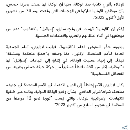
للإدلاء بأقوالٍ كاذبة ضد الوكالة، منها أنّ الوكالة لها صلات بحركة حماس،
وأنّ موظفي الأونروا شاركوا في الهجمات التي وقعت يوم الـ7 من تشرين
الأول/أكتوبر 2023".
يُذكر أنّ "الأونروا" اتّهمت، في وقتٍ سابق، "إسرائيل" بـ"تعذيب" عددٍ من
موظفيها في أثناء اعتقالهم بالضرب والاعتداءات الجنسية.
وبدوره، حذّر المفوض العام لـ"الأونروا"، فيليب لازاريني، أمام الجمعية
العامة للأمم المتحدة، الإثنين، ممّا وصفه بـ"حملةٍ متعمّدة ومنسّقة"
تهدف إلى إنهاء عمليات الوكالة، في إشارةٍ إلى اتهامات "إسرائيل" لها
بـ"توظيف أكثر من 450 ناشطاً عسكرياً من حركة حركة حماس وغيرها من
الفصائل الفلسطينية".
وكان لازاريني قدّم إحاطةً إلى الدول الأعضاء في الأمم المتحدة في جنيف،
منتصف شباط/فبراير الماضي، بشأن وضع الوكالة الدولية، وذلك على خلفية
الاتهامات الإسرائيلية للوكالة، والتي زعمت "تورط نحو 12 موظفاً من
المنظمة في هجوم السابع من أكتوبر 2023".