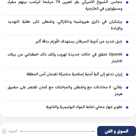
مجلس الشيوخ الأميركي يقر تعيين 74 مرشحاً لترامب بينهم سفراء
ومسؤولون في الخارجية
بزشكيان في ذكرى هيروشيما وناغازاكي: واشنطن تكرر عقلية التهديد
والإبادة
جيل جديد من أدوية السرطان يستهدف الأورام بدقة أكبر
OpenAI تحقق في حالات جديدة لهروب وكلاء ذكاء اصطناعي من بيئات
الاختبار
إيران تدعو إلى آلية أمنية إسلامية مشتركة لضمان أمن المنطقة
بقائي: لا محادثات مع واشنطن والمباحثات مع عُمان تقتصر على مضيق
هرمز
تطوير جهاز محلي لخلط المواد البوليمرية والنانوية
السوق و الفن
المزید