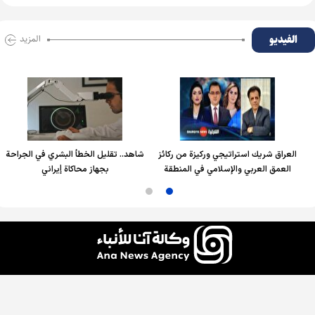
الفیدیو
المزید
العراق شريك استراتيجي وركيزة من ركائز
شاهد.. تقليل الخطأ البشري في الجراحة
العمق العربي والإسلامي في المنطقة
بجهاز محاكاة إيراني
جميع الحقوق محفوظة لوكالة آنا للأنباء، ويُسمح باستخدام الأخبار والمحتوى مع ذكر المصدر.
التصميم والإنتاج:
إيران سمانه