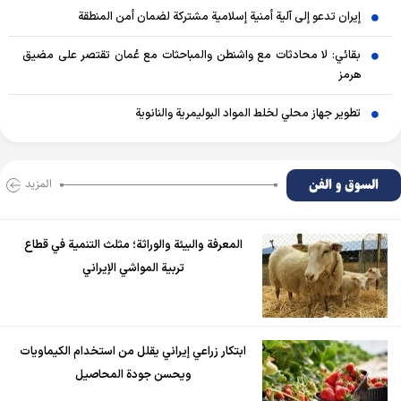
إيران تدعو إلى آلية أمنية إسلامية مشتركة لضمان أمن المنطقة
بقائي: لا محادثات مع واشنطن والمباحثات مع عُمان تقتصر على مضيق
هرمز
تطوير جهاز محلي لخلط المواد البوليمرية والنانوية
السوق و الفن
المزید
المعرفة والبيئة والوراثة؛ مثلث التنمية في قطاع
تربية المواشي الإيراني
ابتكار زراعي إيراني يقلل من استخدام الكيماويات
ويحسن جودة المحاصيل