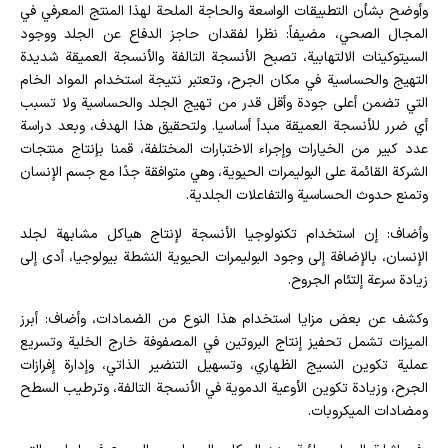
وأوضح بشأن التطبيقات الواسعة والحاجة الملحة لهذا المنتج المعرفي في
المجال الصحي، مضيفاً: نظرا لفقدان حاجز الدفاع عن الجلد ووجود
السيتوكينات الالتهابية، تصبح الأنسجة التالفة والأنسجة العميقة شديدة
التهيج والحساسية في مكان الجرح، وتعتبر نتيجة استخدام المواد الخام
التي تضمن أعلى جودة وأقل قدر من تهيج الجلد والحساسية ولا تسبب
أي ضرر للأنسجة العميقة مبدأ أساسيا. ولتحقيق هذا الهدف، وبعد دراسة
عدد كبير من الخيارات وإجراء الاختبارات المختلفة، قمنا بإنتاج منتجات
الشركة القائمة على البوليمرات الحيوية، وهي متوافقة جدًا مع جسم الإنسان
وتمنع حدوث الحساسية والتفاعلات الجلدية.
وأضاف: إن استخدام تكنولوجيا الأنسجة لإنتاج هياكل مشابهة لجلد
الإنسان، بالإضافة إلى وجود البوليمرات الحيوية النشطة بيولوجيا، أدى إلى
زيادة سرعة إلتئام الجروح.
وكشف عن بعض مزايا استخدام هذا النوع من الضمادات، وأضاف: أبرز
الميزات تشمل تحفيز إنتاج البروتين في المصفوفة خارج الخلية وتسريع
عملية تكوين النسيج الظهاري، وتسهيل التنضير الذاتي، وإدارة إفرازات
الجرح، وزيادة تكوين الأوعية الدموية في الأنسجة التالفة، وترطيب السطح
ومضادات الميكروبات.