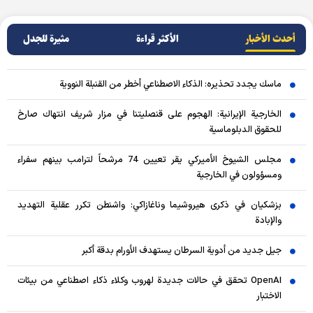
أحدث الأخبار
الأکثر قراءة
مثيرة للجدل
ماسك يجدد تحذيره: الذكاء الاصطناعي أخطر من القنبلة النووية
الخارجية الإيرانية: الهجوم على قنصليتنا في مزار شريف انتهاك صارخ
للحقوق الدبلوماسية
مجلس الشيوخ الأميركي يقر تعيين 74 مرشحاً لترامب بينهم سفراء
ومسؤولون في الخارجية
بزشكيان في ذكرى هيروشيما وناغازاكي: واشنطن تكرر عقلية التهديد
والإبادة
جيل جديد من أدوية السرطان يستهدف الأورام بدقة أكبر
OpenAI تحقق في حالات جديدة لهروب وكلاء ذكاء اصطناعي من بيئات
الاختبار