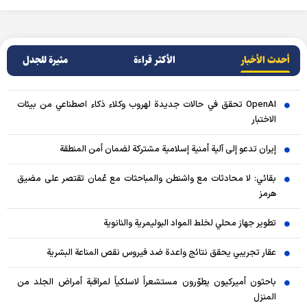
أحدث الأخبار
الأکثر قراءة
مثيرة للجدل
OpenAI تحقق في حالات جديدة لهروب وكلاء ذكاء اصطناعي من بيئات
الاختبار
إيران تدعو إلى آلية أمنية إسلامية مشتركة لضمان أمن المنطقة
بقائي: لا محادثات مع واشنطن والمباحثات مع عُمان تقتصر على مضيق
هرمز
تطوير جهاز محلي لخلط المواد البوليمرية والنانوية
عقار تجريبي يحقق نتائج واعدة ضد فيروس نقص المناعة البشرية
باحثون أميركيون يطوّرون مستشعراً لاسلكياً لمراقبة أمراض الجلد من
المنزل