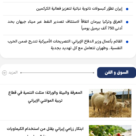
إيران تطوّر كبسولات نانوية نباتية لتعزيز فعالية الكركمين
العراق وتركيا يبرمان اتفاقاً لاستئناف تصدير النفط عبر ميناء جيهان بحد
أدنى 750 ألف برميل يومياً
القائم بأعمال وزير الدفاع الإيراني: التصريحات الأميركية تندرج ضمن الحرب
النفسية.. وطهران تتعامل مع كل تهديد بجدية
السوق و الفن
المزید
المعرفة والبيئة والوراثة؛ مثلث التنمية في قطاع
تربية المواشي الإيراني
ابتكار زراعي إيراني يقلل من استخدام الكيماويات