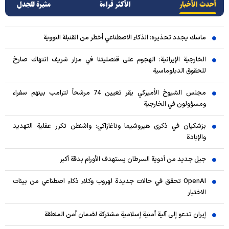
أحدث الأخبار
الأکثر قراءة
مثيرة للجدل
ماسك يجدد تحذيره: الذكاء الاصطناعي أخطر من القنبلة النووية
الخارجية الإيرانية: الهجوم على قنصليتنا في مزار شريف انتهاك صارخ
للحقوق الدبلوماسية
مجلس الشيوخ الأميركي يقر تعيين 74 مرشحاً لترامب بينهم سفراء
ومسؤولون في الخارجية
بزشكيان في ذكرى هيروشيما وناغازاكي: واشنطن تكرر عقلية التهديد
والإبادة
جيل جديد من أدوية السرطان يستهدف الأورام بدقة أكبر
OpenAI تحقق في حالات جديدة لهروب وكلاء ذكاء اصطناعي من بيئات
الاختبار
إيران تدعو إلى آلية أمنية إسلامية مشتركة لضمان أمن المنطقة