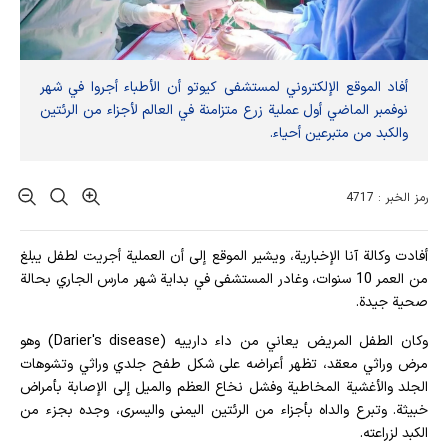
أفاد الموقع الإلكتروني لمستشفى كيوتو أن الأطباء أجروا في شهر
نوفمبر الماضي أول عملية زرع متزامنة في العالم لأجزاء من الرئتين
والكبد من متبرعين أحياء.
رمز الخبر : 4717
أفادت وکالة آنا الإخباریة، ويشير الموقع إلى أن العملية أجريت لطفل يبلغ
من العمر 10 سنوات، وغادر المستشفى في بداية شهر مارس الجاري بحالة
صحية جيدة.
وكان الطفل المريض يعاني من داء دارييه (Darier's disease) وهو
مرض وراثي معقد، تظهر أعراضه على شكل طفح جلدي وراثي وتشوهات
الجلد والأغشية المخاطية وفشل نخاع العظم والميل إلى الإصابة بأمراض
خبيثة. وتبرع والداه بأجزاء من الرئتين اليمنى واليسرى، وجده بجزء من
الكبد لزراعته.