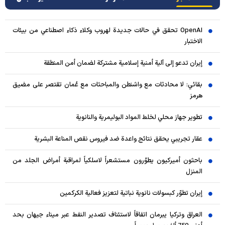
OpenAI تحقق في حالات جديدة لهروب وكلاء ذكاء اصطناعي من بيئات
الاختبار
إيران تدعو إلى آلية أمنية إسلامية مشتركة لضمان أمن المنطقة
بقائي: لا محادثات مع واشنطن والمباحثات مع عُمان تقتصر على مضيق
هرمز
تطوير جهاز محلي لخلط المواد البوليمرية والنانوية
عقار تجريبي يحقق نتائج واعدة ضد فيروس نقص المناعة البشرية
باحثون أميركيون يطوّرون مستشعراً لاسلكياً لمراقبة أمراض الجلد من
المنزل
إيران تطوّر كبسولات نانوية نباتية لتعزيز فعالية الكركمين
العراق وتركيا يبرمان اتفاقاً لاستئناف تصدير النفط عبر ميناء جيهان بحد