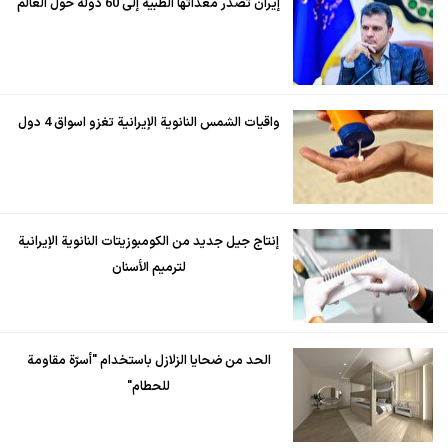
إيران تُصدّر معداتها الطبية إلى 60 دولة حول العالم
واقيات الشمس النانوية الإيرانية تغزو اسواق 4 دول
إنتاج جيل جديد من الكومبوزيتات النانوية الإيرانية
لترميم الأسنان
الحد من ضحايا الزلازل باستخدام "أسرّة مقاومة
للحطام"