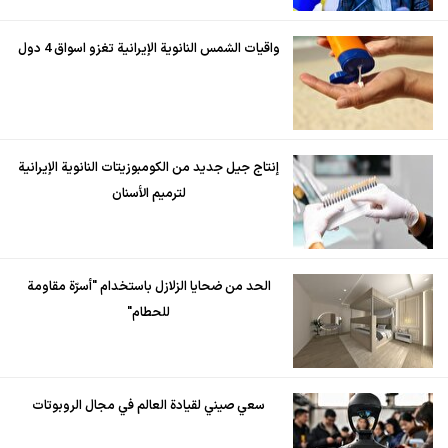
واقيات الشمس النانوية الإيرانية تغزو اسواق 4 دول
إنتاج جيل جديد من الكومبوزيتات النانوية الإيرانية
لترميم الأسنان
الحد من ضحايا الزلازل باستخدام "أسرّة مقاومة
للحطام"
سعي صيني لقيادة العالم في مجال الروبوتات