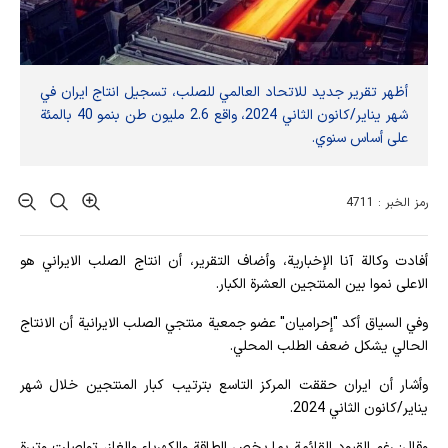
أظهر تقرير جديد للاتحاد العالمي للصلب، تسجيل انتاج ايران في
شهر يناير/كانون الثاني 2024، واقع 2.6 مليون طن بنمو 40 بالمئة
على أساس سنوي.
رمز الخبر : 4711
أفادت وکالة آنا الإخباریة، وأضاف التقرير، أن انتاج الصلب الايراني هو
الاعلى نموا بين المنتجين العشرة الكبار.
وفي السياق أكد "إحراميان" عضو جمعية منتجي الصلب الايرانية أن الانتاج
الحالي يشكل ضعف الطلب المحلي.
وأشار أن ايران حققت المركز التاسع بترتيب كبار المنتجين خلال شهر
يناير/كانون الثاني 2024.
وقال: رغم القيود القائمة بما يخص الطاقة والكهرباء والغاز، تواصلت وتيرة