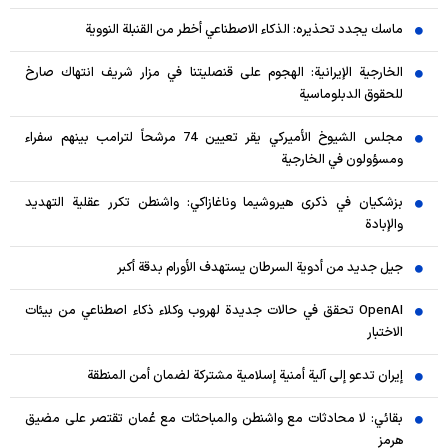
ماسك يجدد تحذيره: الذكاء الاصطناعي أخطر من القنبلة النووية
الخارجية الإيرانية: الهجوم على قنصليتنا في مزار شريف انتهاك صارخ
للحقوق الدبلوماسية
مجلس الشيوخ الأميركي يقر تعيين 74 مرشحاً لترامب بينهم سفراء
ومسؤولون في الخارجية
بزشكيان في ذكرى هيروشيما وناغازاكي: واشنطن تكرر عقلية التهديد
والإبادة
جيل جديد من أدوية السرطان يستهدف الأورام بدقة أكبر
OpenAI تحقق في حالات جديدة لهروب وكلاء ذكاء اصطناعي من بيئات
الاختبار
إيران تدعو إلى آلية أمنية إسلامية مشتركة لضمان أمن المنطقة
بقائي: لا محادثات مع واشنطن والمباحثات مع عُمان تقتصر على مضيق
هرمز