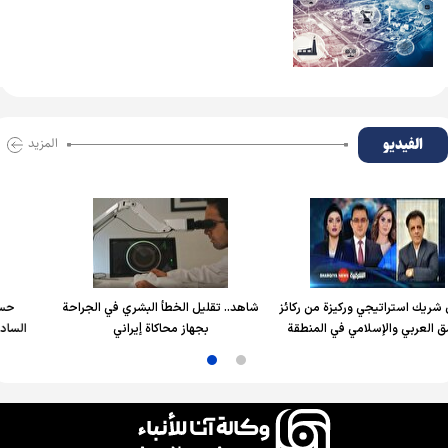
الفیدیو
المزید
جي وركيزة من ركائز
شاهد.. تقليل الخطأ البشري في الجراحة
حسام الربیعي: الا
سلامي في المنطقة
بجهاز محاكاة إيراني
السادسة جرت بشفاف