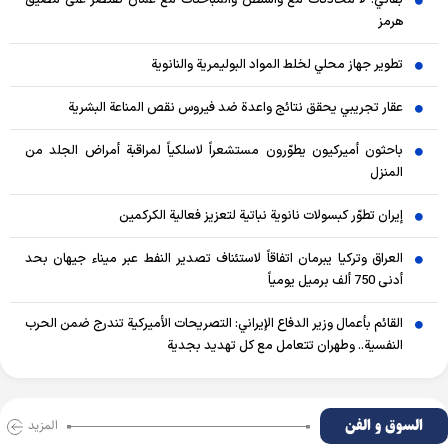
بقائي: لا محادثات مع واشنطن والمباحثات مع عُمان تقتصر على مضيق
هرمز
تطوير جهاز محلي لخلط المواد البوليمرية والنانوية
عقار تجريبي يحقق نتائج واعدة ضد فيروس نقص المناعة البشرية
باحثون أميركيون يطوّرون مستشعراً لاسلكياً لمراقبة أمراض الجلد من
المنزل
إيران تطوّر كبسولات نانوية نباتية لتعزيز فعالية الكركمين
العراق وتركيا يبرمان اتفاقاً لاستئناف تصدير النفط عبر ميناء جيهان بحد
أدنى 750 ألف برميل يومياً
القائم بأعمال وزير الدفاع الإيراني: التصريحات الأميركية تندرج ضمن الحرب
النفسية.. وطهران تتعامل مع كل تهديد بجدية
السوق و الفن
المزید