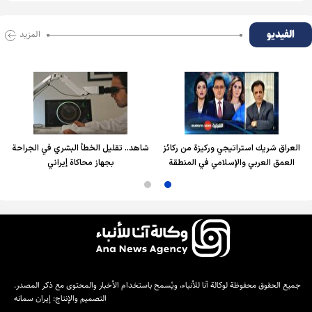
الفیدیو
المزید
العراق شريك استراتيجي وركيزة من ركائز
شاهد.. تقليل الخطأ البشري في الجراحة
العمق العربي والإسلامي في المنطقة
بجهاز محاكاة إيراني
جميع الحقوق محفوظة لوكالة آنا للأنباء، ويُسمح باستخدام الأخبار والمحتوى مع ذكر المصدر.
التصميم والإنتاج:
إيران سمانه