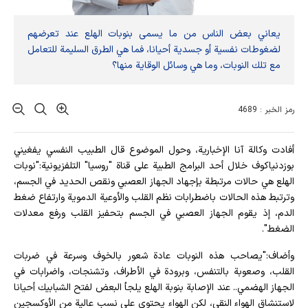
يعاني بعض الناس من ما يسمى بنوبات الهلع عند تعرضهم
لضغوطات نفسية أو جسدية أحيانا، فما هي الطرق السليمة للتعامل
مع تلك النوبات، وما هي وسائل الوقاية منها؟
رمز الخبر : 4689
أفادت وکالة آنا الإخباریة، وحول الموضوع قال الطبيب النفسي يفغيني
بوزدنياكوف خلال أحد البرامج الطبية على قناة "روسيا" التلفزيونية:"نوبات
الهلع هي حالات مرتبطة بإجهاد الجهاز العصبي ونقص الحديد في الجسم،
وترتبط هذه الحالات باضطرابات نظم القلب والأوعية الدموية وارتفاع ضغط
الدم، إذ يقوم الجهاز العصبي في الجسم بتحفيز القلب ورفع معدلات
الضغط".
وأضاف:"يصاحب هذه النوبات عادة شعور بالخوف وسرعة في ضربات
القلب، وصعوبة بالتنفس، وبرودة في الأطراف، وتشنجات، واضرابات في
الجهاز الهضمي.. عند الإصابة بنوبة الهلع يلجأ البعض لفتح الشبابيك أحيانا
لاستنشاق الهواء النقي، لكن الهواء يحتوي على نسب عالية من الأوكسجين