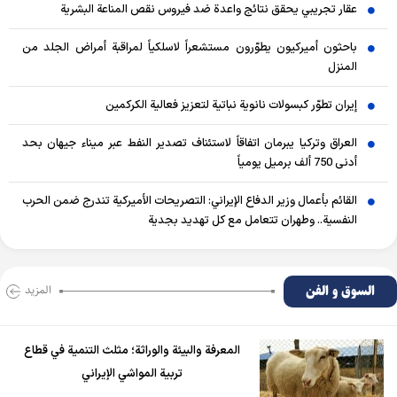
عقار تجريبي يحقق نتائج واعدة ضد فيروس نقص المناعة البشرية
باحثون أميركيون يطوّرون مستشعراً لاسلكياً لمراقبة أمراض الجلد من
المنزل
إيران تطوّر كبسولات نانوية نباتية لتعزيز فعالية الكركمين
العراق وتركيا يبرمان اتفاقاً لاستئناف تصدير النفط عبر ميناء جيهان بحد
أدنى 750 ألف برميل يومياً
القائم بأعمال وزير الدفاع الإيراني: التصريحات الأميركية تندرج ضمن الحرب
النفسية.. وطهران تتعامل مع كل تهديد بجدية
السوق و الفن
المزید
المعرفة والبيئة والوراثة؛ مثلث التنمية في قطاع
تربية المواشي الإيراني