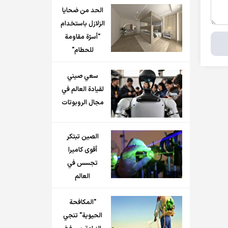
الحد من ضحايا
الزلازل باستخدام
"أسرّة مقاومة
للحطام"
سعي صيني
لقيادة العالم في
مجال الروبوتات
الصين تبتكر
أقوى كاميرا
تجسس في
العالم
"المكافحة
الحيوية" تنجي