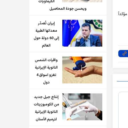
الكيماويات
ويحسن جودة المحاصيل
ؤكداً
إيران تُصدّر
معداتها الطبية
إلى 60 دولة حول
العالم
واقيات الشمس
النانوية الإيرانية
تغزو اسواق 4
دول
إنتاج جيل جديد
من الكومبوزيتات
النانوية الإيرانية
لترميم الأسنان