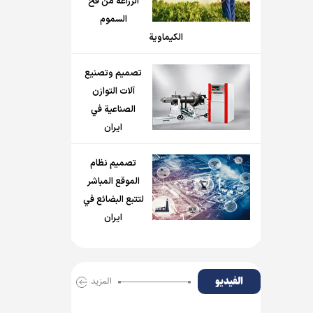
الزراعة من فخ
السموم
الكيماوية
تصميم وتصنيع
آلات التوازن
الصناعية في
ايران
تصميم نظام
الموقع المباشر
لتتبع البضائع في
ايران
الفیدیو
المزید