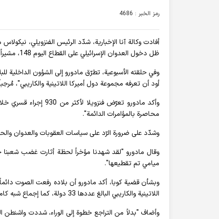
رمز الخبر : 4686
أفادت وکالة آنا الإخباریة، شدّد الرئيس الفنزويلي، نيكولاس 
ظل دخول العدوان الإسرائيلي على القطاع اليوم 148، مشيراً إلى أنّ "قلق الملايين من البشر وعشرات الحكومات مشروع".
وفي حلقته الأسبوعية، تطرّق مادورو إلى الشؤون الداخلية للب
أود أن تعرفه مجموعة دول أميركا اللاتينية والكاريبي"، مُرحِب
محاصرة بالمؤامرات الدائمة".
وشدّد على ضرورة الرّد على سياسات العقوبات والعدوان والحر
وقال مادورو "لقد شهدنا مؤخراً لحظة أثارت غضب شعبنا حين
ميامي تم تقطيعها".
وبشأن قضية كوبا، أكد مادورو أن بلاده رفعت الصوت دائماً 
اللاتينية والكاريبي البالغ عددها 33 دولة، كما إجماع شبه كامل من الجمعية العامة للأمم المتحدة والولايات المتحدة.
وأضاف "بدلاً من التراجع خطوة إلى الوراء، شددت واشنطن 