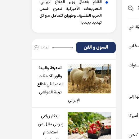
القائم بأعمال وزير الدفاع الإيراني:
التصريحات الأميركية تندرج ضمن
الحرب النفسية.. وطهران تتعامل مع كل
تهديد بجدية
ة، في
تخابي
السوق و الفن
المزید
ه السنوات
المعرفة والبيئة
والوراثة؛ مثلث
التنمية في قطاع
تربية المواشي
ا إلى
الإيراني
ميركا
ابتكار زراعي
إيراني يقلل من
استخدام
 "نحن