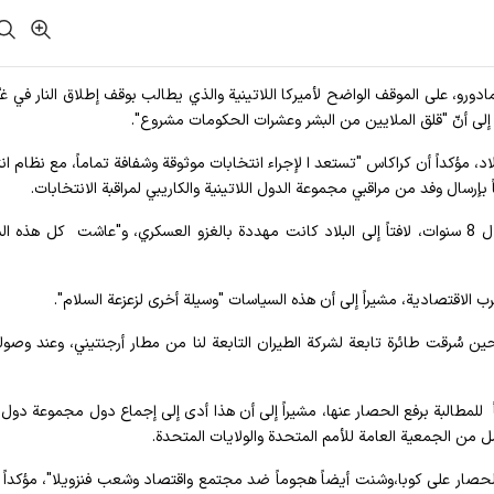
مادورو، على الموقف الواضح لأميركا اللاتينية والذي يطالب بوقف إطلاق النار في غزّ
لاد، مؤكداً أن كراكاس "تستعد ا لإجراء انتخابات موثوقة وشفافة تماماً، مع نظام ان
اً بإرسال وفد من مراقبي مجموعة الدول اللاتينية والكاريبي لمراقبة الانتخابات.
وأكد مادورو تعرّض فنزويلا لأكثر من 930 إجراء قسري خلال 8 سنوات، لافتاً إلى البلاد كانت مهددة بالغزو العسكري، و"عاشت كل هذ
ب الاقتصادية، مشيراً إلى أن هذه السياسات "وسيلة أخرى لزعزعة السلام".
 سُرقت طائرة تابعة لشركة الطيران التابعة لنا من مطار أرجنتيني، وعند وصوله
للمطالبة برفع الحصار عنها، مشيراً إلى أن هذا أدى إلى إجماع دول مجموعة دول أ
الحصار على كوبا،وشنت أيضاً هجوماً ضد مجتمع واقتصاد وشعب فنزويلا"، مؤكداً