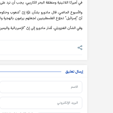
في أميركا اللاتينية ومنطقة البحر الكاريبي، يجب أن نرد عل
والأسبوع الماضي، قال مادورو بشأن غزّة إنّ "شعوب وحكومات
أنّ "إسرائيل" تجوّع الفلسطينيين لجعلهم يرغبون بالهجرة و
وفي الشأن الفنزويلي، أشار مادورو إلى إنّ "الإمبريالية والي
إرسال تعليق