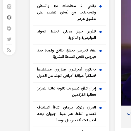
بقائي: لا محادثات مع واشنطن
والمباحثات مع عُمان تقتصر على
مضيق هرمز
تطوير جهاز محلي لخلط المواد
البوليمرية والنانوية
عقار تجريبي يحقق نتائج واعدة ضد
فيروس نقص المناعة البشرية
باحثون أميركيون يطوّرون مستشعراً
لاسلكياً لمراقبة أمراض الجلد من المنزل
إيران تطوّر كبسولات نانوية نباتية لتعزيز
فعالية الكركمين
العراق وتركيا يبرمان اتفاقاً لاستئناف
ات
تصدير النفط عبر ميناء جيهان بحد
أدنى 750 ألف برميل يومياً