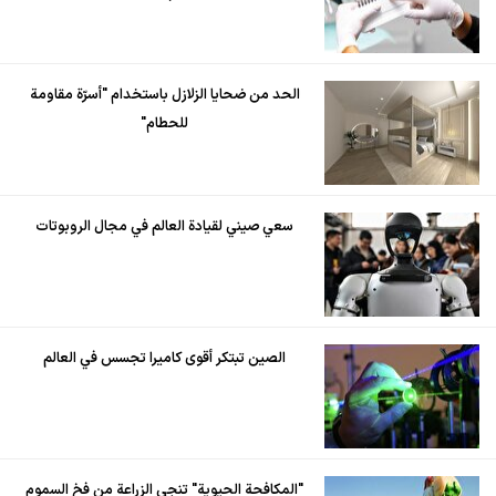
الحد من ضحايا الزلازل باستخدام "أسرّة مقاومة
للحطام"
سعي صيني لقيادة العالم في مجال الروبوتات
الصين تبتكر أقوى كاميرا تجسس في العالم
"المكافحة الحيوية" تنجي الزراعة من فخ السموم