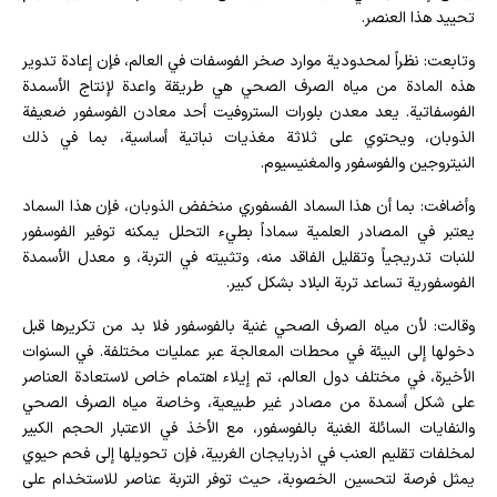
تحييد هذا العنصر.
وتابعت: نظراً لمحدودية موارد صخر الفوسفات في العالم، فإن إعادة تدوير
هذه المادة من مياه الصرف الصحي هي طريقة واعدة لإنتاج الأسمدة
الفوسفاتية. يعد معدن بلورات الستروفيت أحد معادن الفوسفور ضعيفة
الذوبان، ويحتوي على ثلاثة مغذيات نباتية أساسية، بما في ذلك
النيتروجين والفوسفور والمغنيسيوم.
وأضافت: بما أن هذا السماد الفسفوري منخفض الذوبان، فإن هذا السماد
يعتبر في المصادر العلمية سماداً بطيء التحلل يمكنه توفير الفوسفور
للنبات تدريجياً وتقليل الفاقد منه، وتثبيته في التربة، و معدل الأسمدة
الفوسفورية تساعد تربة البلاد بشكل كبير.
وقالت: لأن مياه الصرف الصحي غنية بالفوسفور فلا بد من تكريرها قبل
دخولها إلى البيئة في محطات المعالجة عبر عمليات مختلفة. في السنوات
الأخيرة، في مختلف دول العالم، تم إيلاء اهتمام خاص لاستعادة العناصر
على شكل أسمدة من مصادر غير طبيعية، وخاصة مياه الصرف الصحي
والنفايات السائلة الغنية بالفوسفور، مع الأخذ في الاعتبار الحجم الكبير
لمخلفات تقليم العنب في اذربايجان الغربية، فإن تحويلها إلى فحم حيوي
يمثل فرصة لتحسين الخصوبة، حيث توفر التربة عناصر للاستخدام على