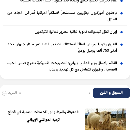
عقار تجريبي يحقق نتائج واعدة ضد فيروس نقص المناعة البشرية
باحثون أميركيون يطوّرون مستشعراً لاسلكياً لمراقبة أمراض الجلد من
المنزل
إيران تطوّر كبسولات نانوية نباتية لتعزيز فعالية الكركمين
العراق وتركيا يبرمان اتفاقاً لاستئناف تصدير النفط عبر ميناء جيهان بحد
أدنى 750 ألف برميل يومياً
القائم بأعمال وزير الدفاع الإيراني: التصريحات الأميركية تندرج ضمن الحرب
النفسية.. وطهران تتعامل مع كل تهديد بجدية
السوق و الفن
المزید
المعرفة والبيئة والوراثة؛ مثلث التنمية في قطاع
تربية المواشي الإيراني