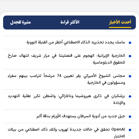
أحدث الأخبار
الأکثر قراءة
مثيرة للجدل
ماسك يجدد تحذيره: الذكاء الاصطناعي أخطر من القنبلة النووية
الخارجية الإيرانية: الهجوم على قنصليتنا في مزار شريف انتهاك صارخ
للحقوق الدبلوماسية
مجلس الشيوخ الأميركي يقر تعيين 74 مرشحاً لترامب بينهم سفراء
ومسؤولون في الخارجية
بزشكيان في ذكرى هيروشيما وناغازاكي: واشنطن تكرر عقلية التهديد
والإبادة
جيل جديد من أدوية السرطان يستهدف الأورام بدقة أكبر
OpenAI تحقق في حالات جديدة لهروب وكلاء ذكاء اصطناعي من بيئات
الاختبار