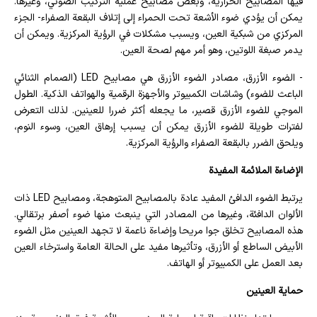
فيها المصابيح الحرارية، وبعض مصابيح عملية التركيب الضوئي، وغيرها.
يمكن أن يؤدي ضوء الأشعة تحت الحمراء إلى إتلاف البقعة الصفراء- الجزء
المركزي من شبكية العين، ويسبب مشكلات في الرؤية المركزية. ويمكن أن
يدمر صبغة اللوتين، وهو أمر مهم لصحة العين.
- الضوء الأزرق، مصادر الضوء الأزرق هي مصابيح LED (الصمام الثنائي
الباعث للضوء) وشاشات الكمبيوتر والأجهزة الرقمية والهواتف الذكية. الطول
الموجي للضوء الأزرق قصير، ما يجعله أكثر ضررا للعينين. لذلك التعرض
لفترات طويلة للضوء الأزرق يمكن أن يسبب إرهاق العين، وسوء النوم،
ويلحق الضرر بالبقعة الصفراء والرؤية المركزية.
الإضاءة الملائمة المفيدة
يرتبط الضوء الدافئ المفيد عادة بالمصابيح المتوهجة، ومصابيح LED ذات
الألوان الدافئة، وغيرها من المصادر التي ينبعث منها ضوء أصفر برتقالي.
هذه المصابيح تخلق جوا مريحا وإضاءة ناعمة لا تجهد العينين مثل الضوء
الأبيض الساطع أو الأزرق، وتأثيرها مفيد على الحالة العامة واسترخاء العين
بعد العمل على الكمبيوتر أو الهاتف.
حماية العينين