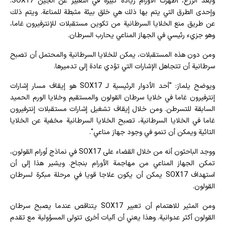
وبعد الزرع، أظهرت الأورام زيادة كبيرة في التعبير عن الجين SOX17.
وإحدى الطرق التي يتم بها ذلك هي خلق بيئة مثبطة للمناعة. ويتم ذلك
عن طريق منع الخلايا السرطانية من تكوين مستقبلات للإنترفيرون غاما،
وهو جزيء رئيسي في الجهاز المناعي يحارب السرطان.
ومن دون هذه المستقبلات، يمكن للخلايا السرطانية والمحتمل أن تصبح
سرطانية أن تتجاهل الإشارات التي تؤدي عادة إلى تدميرها.
ويوضح يلماز: "أحد الأدوار الرئيسية لـ SOX17 هو إيقاف مسار إشارات
إنترفيرون غاما في خلايا سرطان القولون والمستقيم وخلايا الورم الحميد
السابقة للتسرطن. ومن خلال إيقاف تشغيل إشارات مستقبلات إنترفيرون
غاما في الخلايا السرطانية، تصبح الخلايا السرطانية مخفية عن الخلايا
التائية ويمكن أن تنمو في وجود جهاز مناعي".
ووجد الباحثون أنه من خلال القضاء على SOX17 في نماذج أورام القولون،
تمكن الجهاز المناعي من مهاجمة الأورام بنجاح. ويشير هذا إلى أن
استهداف SOX17 يمكن أن يكون علاجا قويا في مرحلة مبكرة لسرطان
القولون.
ومن المثير للاهتمام أن تعبير SOX17 يتناقص عندما يصبح سرطان
القولون أكثر عدوانية. وهذا يعني أن آليات أخرى تتولى المسؤولية مع تقدم