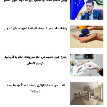
إيران تُصدّر معداتها الطبية إلى 60 دولة حول العالم
واقيات الشمس النانوية الإيرانية تغزو اسواق 4 دول
إنتاج جيل جديد من الكومبوزيتات النانوية الإيرانية
لترميم الأسنان
الحد من ضحايا الزلازل باستخدام "أسرّة مقاومة
للحطام"