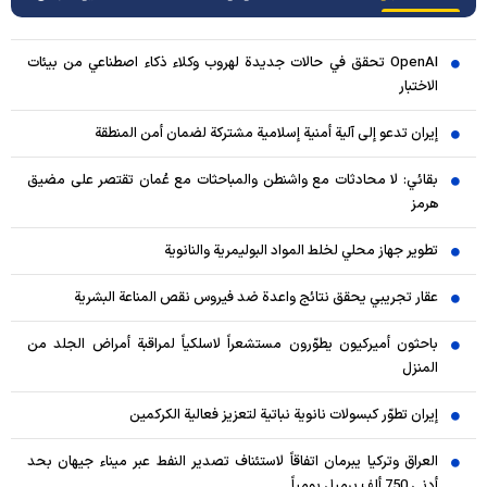
OpenAI تحقق في حالات جديدة لهروب وكلاء ذكاء اصطناعي من بيئات
الاختبار
إيران تدعو إلى آلية أمنية إسلامية مشتركة لضمان أمن المنطقة
بقائي: لا محادثات مع واشنطن والمباحثات مع عُمان تقتصر على مضيق
هرمز
تطوير جهاز محلي لخلط المواد البوليمرية والنانوية
عقار تجريبي يحقق نتائج واعدة ضد فيروس نقص المناعة البشرية
باحثون أميركيون يطوّرون مستشعراً لاسلكياً لمراقبة أمراض الجلد من
المنزل
إيران تطوّر كبسولات نانوية نباتية لتعزيز فعالية الكركمين
العراق وتركيا يبرمان اتفاقاً لاستئناف تصدير النفط عبر ميناء جيهان بحد
أدنى 750 ألف برميل يومياً