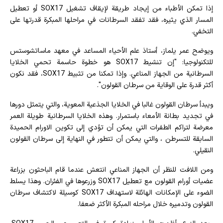
إذا تمكن الأطباء من إيجاد طريقة لإيقاف تشغيل SOX17 أو تعطيل
المسار الذي يثيره، فقد تفقد السرطانات في مراحلها المبكرة قدرتها على
التخفي.
ويوضح عمر يلماز، أستاذ علم الأحياء المساعد في معهد ماساتشوستس
للتكنولوجيا: "إن تنشيط SOX17 هو خطوة حاسمة تحمي الخلايا
السرطانية من الجهاز المناعي. وإذا تمكنا من تثبيط SOX17، فقد نكون
أكثر قدرة على الوقاية من سرطان القولون".
ويبدأ سرطان القولون غالبا في الخلايا الجذعية المعوية، والتي يتمثل دورها
في تجديد بطانة الأمعاء باستمرار. وهذه الخلايا السرطانية طويلة العمر
معرضة لتراكم الطفرات التي يمكن أن تؤدي إلى تكوين الاورام الحميدة
السابقة للتسرطن ، والتي يمكن أن تتطور في النهاية إلى سرطان القولون
النقيلي.
ومن اللافت للنظر أن الجهاز المناعي انتعش عندما قام الباحثون بزراعة
عضيات أورام القولون مع تعطيل SOX17 وزرعوها في الفئران. وهذا يسلط
الضوء على الإمكانات الهائلة لاستهداف SOX17 كوسيلة لاكتشاف سرطان
القولون وتدميره خلال مراحله المبكرة الأكثر ضعفا.