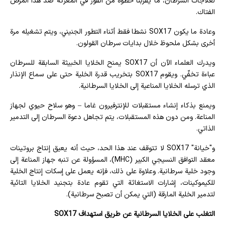
لعلاجات السرطان، ما يقربنا خطوة من الفوز في المعركة ضد هذا المرض
الفتاك.
وعادة ما يكون SOX17 نشطا فقط أثناء التطور الجنيني، ويتم تشغيله مرة
أخرى بشكل ملحوظ خلال بدايات سرطان القولون.
ويدرك العلماء الآن أن SOX17 يمنح الخلايا الخبيثة السابقة للسرطان
عباءة تخفّي. ويقوم SOX17 بتخريب قدرة الخلية حتى على سماع الإنذار
الذي ترسله الخلايا المناعية إلى الخلايا السرطانية.
ويمنع بذكاء إنشاء مستقبلات للإنترفيرون غاما – وهو سلاح حيوي لجهاز
المناعة. ومن دون هذه المستقبلات، يتم تجاهل دعوة السرطان إلى التدمير
الذاتي.
و"خيانة" SOX17 لا تتوقف عند هذا الحد، حيث أنه يعيق إنتاج بروتينات
معقد التوافق النسيجي الكبير (MHC)، المسؤولة عن تنبه جهاز المناعة إلى
وجود خلية سرطانية. وعلاوة على ذلك، فإنه يعمل على إسكات إنتاج الخلية
للكيموكينات، إشارات الاستغاثة التي تقوم عادة بتجنيد الخلايا التائية
لتدمير الخلية المارقة (التي يمكن أن تصبح سرطانية).
التغلب على الخلايا السرطانية عن طريق استهداف SOX17