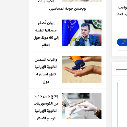
الكيماويات
مواصلة
ويحسن جودة المحاصيل
كب ضد
إيران تُصدّر
معداتها الطبية
إلى 60 دولة حول
العالم
واقيات الشمس
النانوية الإيرانية
تغزو اسواق 4
دول
إنتاج جيل جديد
من الكومبوزيتات
النانوية الإيرانية
لترميم الأسنان