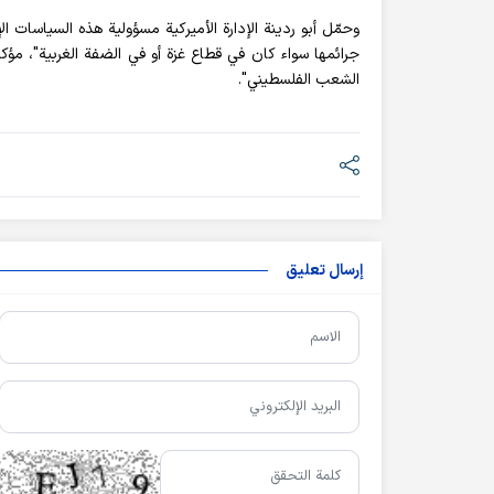
وحمّل أبو ردينة الإدارة الأميركية مسؤولية هذه السياسات الإ
جرائمها سواء كان في قطاع غزة أو في الضفة الغربية"، مؤك
الشعب الفلسطيني".
إرسال تعليق