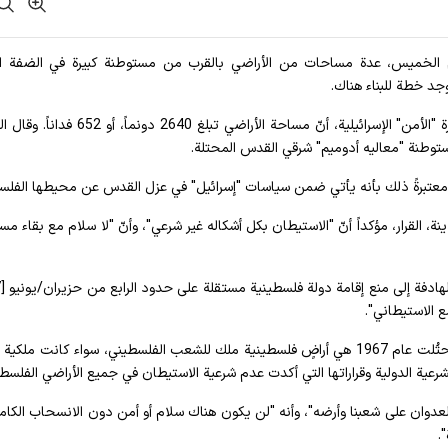
اليوم الخميس، عدة مساحات من الأراضي بالقرب من مستوطنة كبيرة في الضفة ال
توجد خطة للبناء هناك.
وجاء في إعلان صادر عن الإدارة المدنية، وهي جزء من وزارة "الأمن" الإسرائيلية، أنّ مساحة الأراضي تب
ستوطنة "معاليه أدوميم" شرقي القدس المحتلة.
لي، معتبرةً ذلك بأنه يأتي ضمن سياسات "إسرائيل" في عزل القدس عن محيطها الفلس
ة، القرار، مؤكداً أنّ "الاستيطان بكل أشكاله غير شرعي"، وأنّ "لا سلام مع بقاء مس
 الاستيطاني".
وتابع أبو ردينة بالقول إنّ "جميع الأراضي الفلسطينية التي احتُلت عام 1967 هي أراضٍ فلسطينية ملك للشعب الفلسطيني، سواء كانت
عية الدولية وقراراتها التي أكدت عدم شرعية الاستيطان في جميع الأراضي الفلسطي
 والعدوان على شعبنا وأرضه"، وأنه "لن يكون هناك سلام أو أمن دون الانسحاب الكا