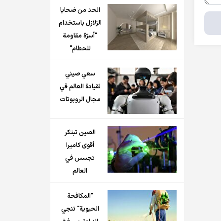
الحد من ضحايا
الزلازل باستخدام
"أسرّة مقاومة
للحطام"
سعي صيني
لقيادة العالم في
مجال الروبوتات
الصين تبتكر
أقوى كاميرا
تجسس في
العالم
"المكافحة
الحيوية" تنجي