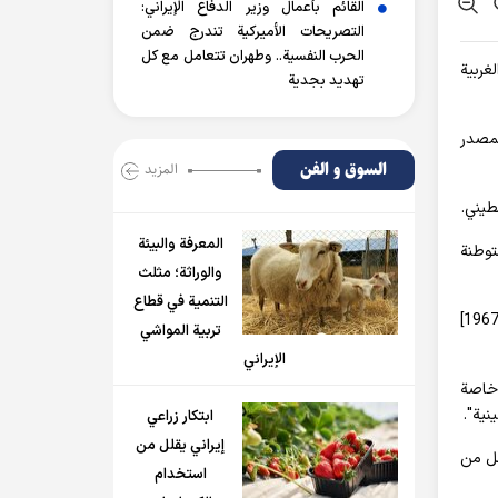
القائم بأعمال وزير الدفاع الإيراني:
التصريحات الأميركية تندرج ضمن
الحرب النفسية.. وطهران تتعامل مع كل
غربية
تهديد بجدية
لغ 2640 دونماً، أو 652 فداناً. وقال المصدر
السوق و الفن
المزید
طيني.
المعرفة والبيئة
توطنة
والوراثة؛ مثلث
التنمية في قطاع
وأضاف أبو ردينة، أنّ "الحكومة الإسرائيلية تواصل سياستها الهادفة إلى منع إقامة دولة فلسطينية مستقلة على حدود الرابع من حزيران/يونيو [1967]
تربية المواشي
الإيراني
 ملكية خاصة
نية".
ابتكار زراعي
إيراني يقلل من
مل من
استخدام