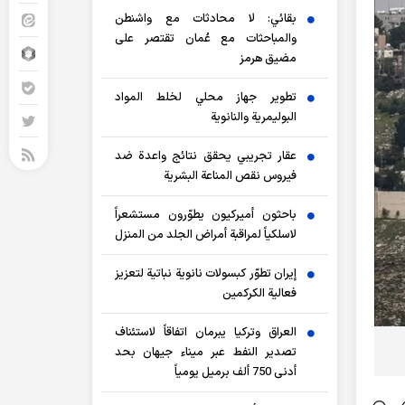
بقائي: لا محادثات مع واشنطن
والمباحثات مع عُمان تقتصر على
مضيق هرمز
تطوير جهاز محلي لخلط المواد
البوليمرية والنانوية
عقار تجريبي يحقق نتائج واعدة ضد
فيروس نقص المناعة البشرية
باحثون أميركيون يطوّرون مستشعراً
لاسلكياً لمراقبة أمراض الجلد من المنزل
إيران تطوّر كبسولات نانوية نباتية لتعزيز
فعالية الكركمين
العراق وتركيا يبرمان اتفاقاً لاستئناف
تصدير النفط عبر ميناء جيهان بحد
أدنى 750 ألف برميل يومياً