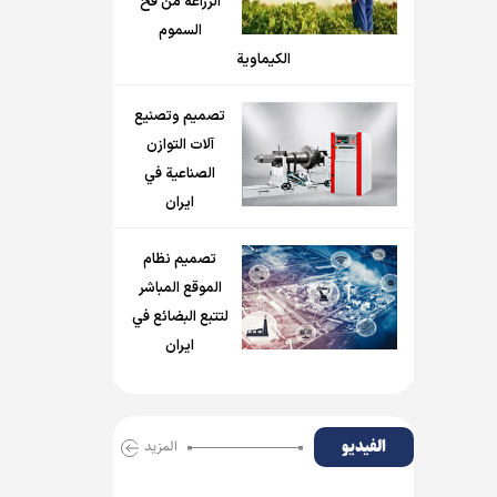
الزراعة من فخ
السموم
الكيماوية
تصميم وتصنيع
آلات التوازن
الصناعية في
ايران
تصميم نظام
الموقع المباشر
لتتبع البضائع في
ايران
الفیدیو
المزید