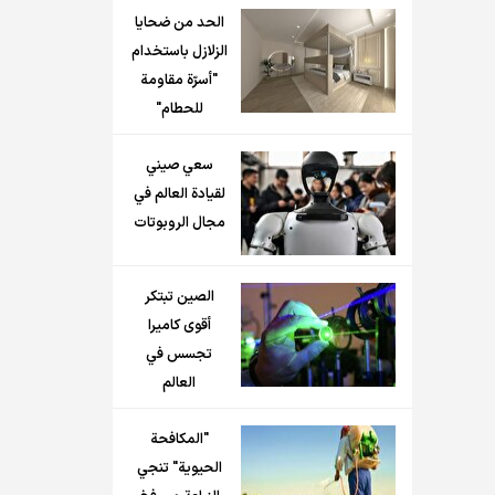
الحد من ضحايا
الزلازل باستخدام
"أسرّة مقاومة
للحطام"
سعي صيني
لقيادة العالم في
مجال الروبوتات
الصين تبتكر
أقوى كاميرا
تجسس في
العالم
"المكافحة
الحيوية" تنجي