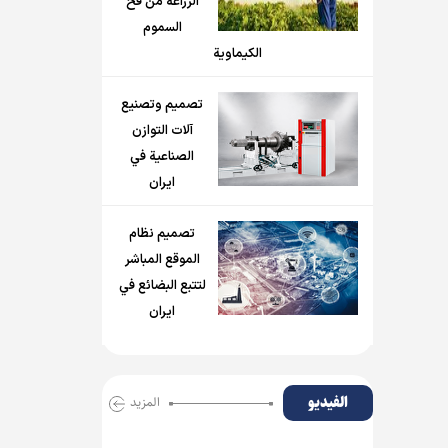
الزراعة من فخ
السموم
الكيماوية
تصميم وتصنيع
آلات التوازن
الصناعية في
ايران
تصميم نظام
الموقع المباشر
لتتبع البضائع في
ايران
الفیدیو
المزید