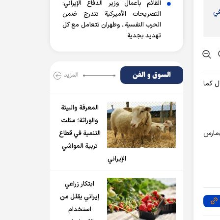
القائم بأعمال وزير الدفاع الإيراني:
في
التصريحات الأميركية تندرج ضمن
الحرب النفسية.. وطهران تتعامل مع كل
تهديد بجدية
السوق و الفن
المزید
ل كما
المعرفة والبيئة
والوراثة؛ مثلث
ر أعضاء مجلس خبراء القيادة ستجريان بالتزامن معا اليوم الجمعة 1 اذار/مارس
التنمية في قطاع
تربية المواشي
الإيراني
ابتكار زراعي
إيراني يقلل من
استخدام