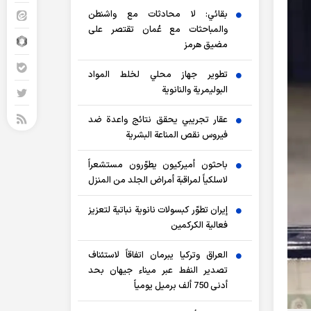
بقائي: لا محادثات مع واشنطن
والمباحثات مع عُمان تقتصر على
مضيق هرمز
تطوير جهاز محلي لخلط المواد
البوليمرية والنانوية
عقار تجريبي يحقق نتائج واعدة ضد
فيروس نقص المناعة البشرية
باحثون أميركيون يطوّرون مستشعراً
لاسلكياً لمراقبة أمراض الجلد من المنزل
إيران تطوّر كبسولات نانوية نباتية لتعزيز
فعالية الكركمين
العراق وتركيا يبرمان اتفاقاً لاستئناف
تصدير النفط عبر ميناء جيهان بحد
أدنى 750 ألف برميل يومياً