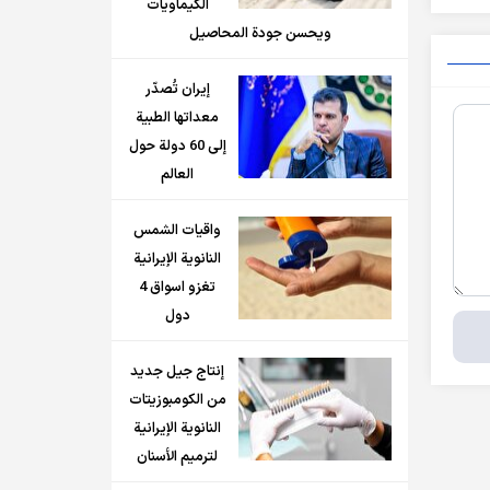
الكيماويات
ويحسن جودة المحاصيل
إيران تُصدّر
معداتها الطبية
إلى 60 دولة حول
العالم
واقيات الشمس
النانوية الإيرانية
تغزو اسواق 4
دول
إنتاج جيل جديد
من الكومبوزيتات
النانوية الإيرانية
لترميم الأسنان