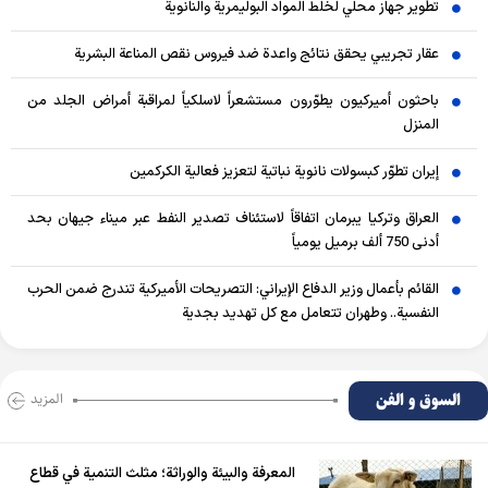
تطوير جهاز محلي لخلط المواد البوليمرية والنانوية
عقار تجريبي يحقق نتائج واعدة ضد فيروس نقص المناعة البشرية
باحثون أميركيون يطوّرون مستشعراً لاسلكياً لمراقبة أمراض الجلد من
المنزل
إيران تطوّر كبسولات نانوية نباتية لتعزيز فعالية الكركمين
العراق وتركيا يبرمان اتفاقاً لاستئناف تصدير النفط عبر ميناء جيهان بحد
أدنى 750 ألف برميل يومياً
القائم بأعمال وزير الدفاع الإيراني: التصريحات الأميركية تندرج ضمن الحرب
النفسية.. وطهران تتعامل مع كل تهديد بجدية
السوق و الفن
المزید
المعرفة والبيئة والوراثة؛ مثلث التنمية في قطاع