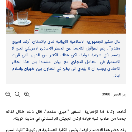
قال سفير الجمهورية الاسلامية الايرانية لدى باكستان "رضا اميري
مقدم" : رغم العراقيل الناجمة عن الحظر الاحادي الامريكي الذي لا
يتسم بأي شرعية دولية، لكن هناك الكثير من الدول التي قررت
الاستمرار في التعامل التجاري مع ايران؛ مشددا بان هذا الحظر
الاحادي يجب ان لا يؤدي الى بطئ في التعاون بين طهران واسلام
اباد.
رمز الخبر : 3900
أفادت وکالة آنا الإخباریة، السفير "اميري مقدم"، قال ذلك خلال لقائه
جمعا من طلاب كلية قيادة اركان الجيش الباكستاني في مدينة كويتة.
وقد حضر هذا الاجتماع ايضا، رئيس الكلية العسكرية في كويتة "اللواء نسيم