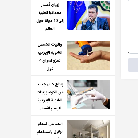
إيران تُصدّر
معداتها الطبية
إلى 60 دولة حول
العالم
واقيات الشمس
النانوية الإيرانية
تغزو اسواق 4
دول
إنتاج جيل جديد
من الكومبوزيتات
النانوية الإيرانية
لترميم الأسنان
الحد من ضحايا
الزلازل باستخدام