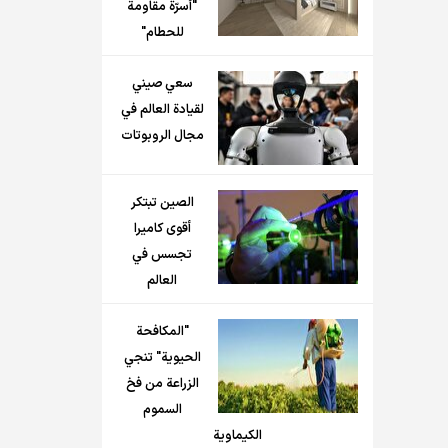
"أسرّة مقاومة
للحطام"
سعي صيني
لقيادة العالم في
مجال الروبوتات
الصين تبتكر
أقوى كاميرا
تجسس في
العالم
"المكافحة
الحيوية" تنجي
الزراعة من فخ
السموم
الكيماوية