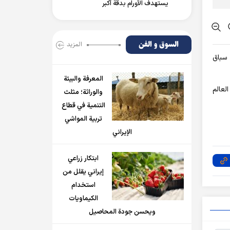
يستهدف الأورام بدقة أكبر
السوق و الفن
المزید
يين حكام سباق
المعرفة والبيئة
لعالم
والوراثة؛ مثلث
التنمية في قطاع
تربية المواشي
الإيراني
ابتكار زراعي
إيراني يقلل من
استخدام
الكيماويات
ويحسن جودة المحاصيل