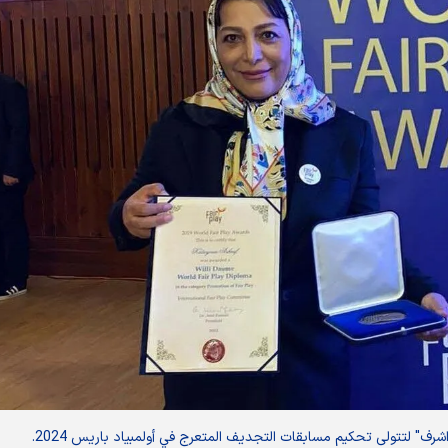
اشرف" لتتولى تحكيم مسابقات التجديف المتعرج في أولمبياد باريس 2024.