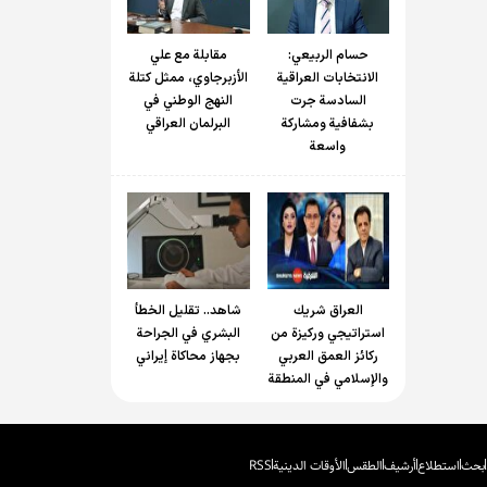
حسام الربیعي:
مقابلة مع علي
الانتخابات العراقية
الأزبرجاوي، ممثل كتلة
السادسة جرت
النهج الوطني في
بشفافية ومشاركة
البرلمان العراقي
واسعة
العراق شريك
شاهد.. تقليل الخطأ
استراتيجي وركيزة من
البشري في الجراحة
ركائز العمق العربي
بجهاز محاكاة إيراني
والإسلامي في المنطقة
بحث
استطلاع
أرشيف
الطقس
الأوقات الدينية
RSS