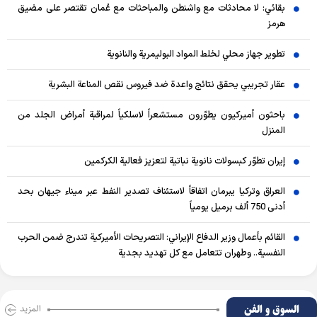
بقائي: لا محادثات مع واشنطن والمباحثات مع عُمان تقتصر على مضيق
هرمز
تطوير جهاز محلي لخلط المواد البوليمرية والنانوية
عقار تجريبي يحقق نتائج واعدة ضد فيروس نقص المناعة البشرية
باحثون أميركيون يطوّرون مستشعراً لاسلكياً لمراقبة أمراض الجلد من
المنزل
إيران تطوّر كبسولات نانوية نباتية لتعزيز فعالية الكركمين
العراق وتركيا يبرمان اتفاقاً لاستئناف تصدير النفط عبر ميناء جيهان بحد
أدنى 750 ألف برميل يومياً
القائم بأعمال وزير الدفاع الإيراني: التصريحات الأميركية تندرج ضمن الحرب
النفسية.. وطهران تتعامل مع كل تهديد بجدية
السوق و الفن
المزید