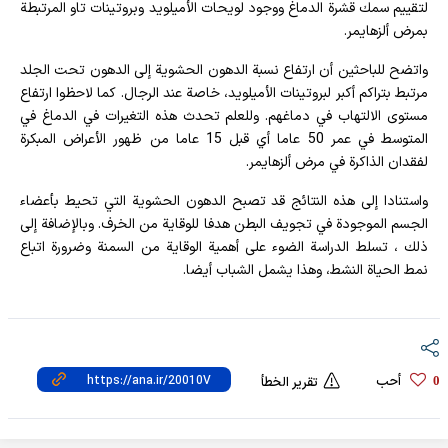
لتقييم سمك قشرة الدماغ ووجود لويحات الأميلويد وبروتينات تاو المرتبطة
بمرض ألزهايمر.
واتضح للباحثين أن ارتفاع نسبة الدهون الحشوية إلى الدهون تحت الجلد
مرتبط بتراكم أكبر لبروتينات الأميلويد، خاصة عند الرجال. كما لاحظوا ارتفاع
مستوى الالتهاب في دماغهم. وللعلم تحدث هذه التغيرات في الدماغ في
المتوسط ​​في عمر 50 عاما أي قبل 15 عاما من ظهور الأعراض المبكرة
لفقدان الذاكرة في مرض ألزهايمر.
واستنادا إلى هذه النتائج قد تصبح الدهون الحشوية التي تحيط بأعضاء
الجسم الموجودة في تجويف البطن هدفا للوقاية من الخرف. وبالإضافة إلى
ذلك ، تسلط الدراسة الضوء على أهمية الوقاية من السمنة وضرورة اتباع
نمط الحياة النشط، وهذا يشمل الشباب أيضا.
أحب
0
تقرير الخطأ