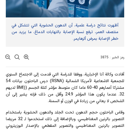
أظهرت نتائج دراسة علمية، أن الدهون الحشوية التي تتشكل في
منتصف العمر، ترفع نسبة الإصابة بالتهابات الدماغ، ما يزيد من
خطر الإصابة بمرض ألزهايمر.
رمز الخبر : 3875
أفادت وکالة آنا الإخباریة، ووفقا للدراسة التي قدمت إلى الاجتماع السنوي
للجمعية الاشعاعية لأمريكا الشمالية (RSNA) درس الباحثون بيانات 54
مشتركا أعمارهم 40-60 عاما كان متوسط ​​مؤشر كتلة الجسم ((BMI لديهم
32. عندما يكون هذا المؤشر 24.9 وأقل من ذلك فإنه يشير إلى أن
الشخص لا يعاني من زيادة في الوزن أو السمنة.
وقاس الباحثون حجم الدهون تحت الجلد والدهون الحشوية باستخدام
التصوير بالرنين المغناطيسي. وبالإضافة إلى ذلك استخدموا لـ 32 مريضا
التصوير بالرنين المغناطيسي والتصوير المقطعي بالإصدار البوزيتروني