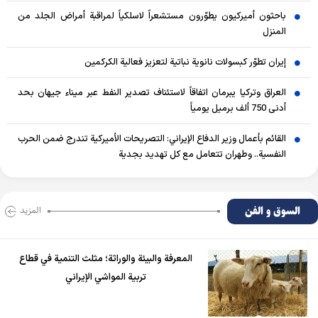
باحثون أميركيون يطوّرون مستشعراً لاسلكياً لمراقبة أمراض الجلد من
المنزل
إيران تطوّر كبسولات نانوية نباتية لتعزيز فعالية الكركمين
العراق وتركيا يبرمان اتفاقاً لاستئناف تصدير النفط عبر ميناء جيهان بحد
أدنى 750 ألف برميل يومياً
القائم بأعمال وزير الدفاع الإيراني: التصريحات الأميركية تندرج ضمن الحرب
النفسية.. وطهران تتعامل مع كل تهديد بجدية
السوق و الفن
المزید
المعرفة والبيئة والوراثة؛ مثلث التنمية في قطاع
تربية المواشي الإيراني