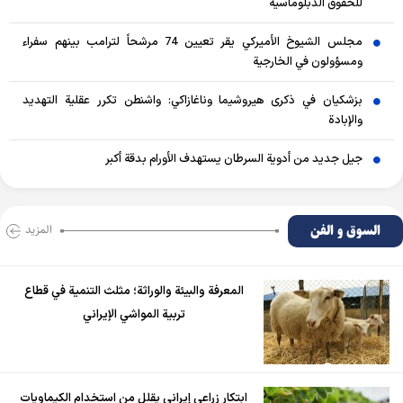
للحقوق الدبلوماسية
مجلس الشيوخ الأميركي يقر تعيين 74 مرشحاً لترامب بينهم سفراء
ومسؤولون في الخارجية
بزشكيان في ذكرى هيروشيما وناغازاكي: واشنطن تكرر عقلية التهديد
والإبادة
جيل جديد من أدوية السرطان يستهدف الأورام بدقة أكبر
السوق و الفن
المزید
المعرفة والبيئة والوراثة؛ مثلث التنمية في قطاع
تربية المواشي الإيراني
ابتكار زراعي إيراني يقلل من استخدام الكيماويات