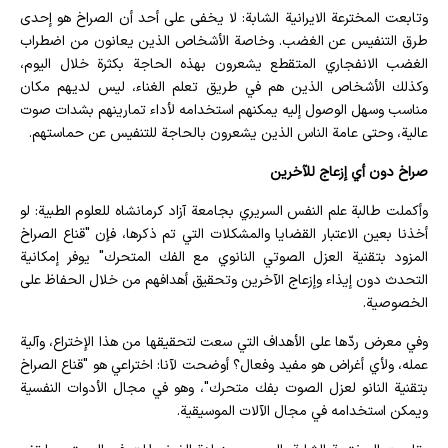
وتابعت المخترعة الايرانية الشابة: لا يخفى على أحد أن الصراخ هو إحدى
طرق التنفيس عن الغضب. وخاصة الأشخاص الذين يعانون من اضطراب
الغضب الانفجاري المتقطع يشعرون بهذه الحاجة بكثرة خلال اليوم،
وكذلك الأشخاص الذين هم في طريق تعلم الغناء، ليس لديهم مكان
مناسب وسهل الوصول إليه يمكنهم استخدامه لأداء تمارينهم بشدات صوت
عالية، وحتى عامة الناس الذين يشعرون بالحاجة للتنفيس عن حماستهم.
صراخ دون أي إزعاج للآخرين
وأكملت طالبة علم النفس السريري بجامعة آزاد كرمانشاه للعلوم الطبية: لو
أخذنا بعين الاعتبار القضايا والمشكلات التي تم ذكرها، فإن "قناع الصراخ
المزود بتقنية العزل الصوتي النانوي مع الفك المتحرك" يوفر إمكانية
التحدث دون إيذاء وإزعاج الآخرين وتحقيق أهدافهم من خلال الحفاظ على
الخصوصية.
وفي معرض ردّها على الأهداف التي سعت لتحقيقها من هذا الإختراع، وآلية
عمله، ولأي أغراض هو مفيد وفعال؟ أوضحت لآنا: اختراعي هو "قناع الصراخ
بتقنية النانو لعزل الصوت بفك متحرك"، وهو في مجال الأدوات النفسية
ويمكن استخدامه في مجال الآلات الموسيقية.