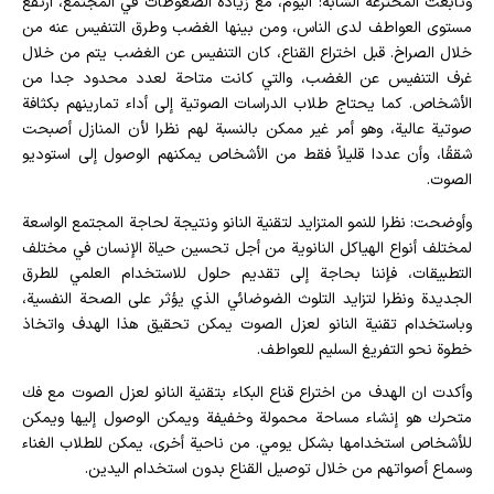
وتابعت المخترعة الشابة: اليوم، مع زيادة الضغوطات في المجتمع، ارتفع
مستوى العواطف لدى الناس، ومن بينها الغضب وطرق التنفيس عنه من
خلال الصراخ. قبل اختراع القناع، كان التنفيس عن الغضب يتم من خلال
غرف التنفيس عن الغضب، والتي كانت متاحة لعدد محدود جدا من
الأشخاص. كما يحتاج طلاب الدراسات الصوتية إلى أداء تمارينهم بكثافة
صوتية عالية، وهو أمر غير ممكن بالنسبة لهم نظرا لأن المنازل أصبحت
شققًا، وأن عددا قليلاً فقط من الأشخاص يمكنهم الوصول إلى استوديو
الصوت.
وأوضحت: نظرا للنمو المتزايد لتقنية النانو ونتيجة لحاجة المجتمع الواسعة
لمختلف أنواع الهياكل النانوية من أجل تحسين حياة الإنسان في مختلف
التطبيقات، فإننا بحاجة إلى تقديم حلول للاستخدام العلمي للطرق
الجديدة ونظرا لتزايد التلوث الضوضائي الذي يؤثر على الصحة النفسية،
وباستخدام تقنية النانو لعزل الصوت يمكن تحقيق هذا الهدف واتخاذ
خطوة نحو التفريغ السليم للعواطف.
وأكدت ان الهدف من اختراع قناع البكاء بتقنية النانو لعزل الصوت مع فك
متحرك هو إنشاء مساحة محمولة وخفيفة ويمكن الوصول إليها ويمكن
للأشخاص استخدامها بشكل يومي. من ناحية أخرى، يمكن للطلاب الغناء
وسماع أصواتهم من خلال توصيل القناع بدون استخدام اليدين.