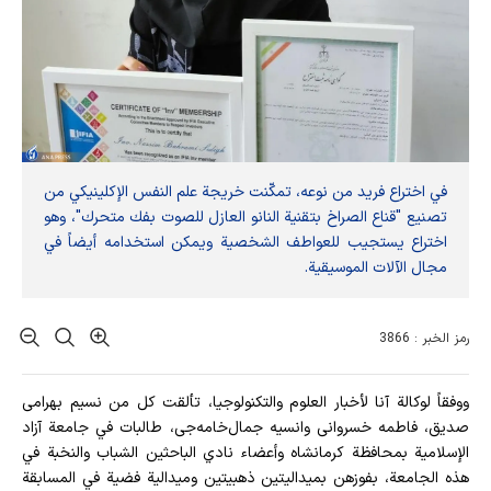
في اختراع فريد من نوعه، تمكّنت خريجة علم النفس الإكلينيكي من
تصنيع "قناع الصراخ بتقنية النانو العازل للصوت بفك متحرك"، وهو
اختراع يستجيب للعواطف الشخصية ويمكن استخدامه أيضاً في
مجال الآلات الموسيقية.
رمز الخبر : 3866
ووفقاً لوكالة آنا لأخبار العلوم والتكنولوجيا، تألقت كل من نسیم بهرامی‌
صدیق، فاطمه خسروانی وانسیه جمال‌خامه‌جی، طالبات في جامعة آزاد
الإسلامية بمحافظة كرمانشاه وأعضاء نادي الباحثين الشباب والنخبة في
هذه الجامعة، بفوزهن بميداليتين ذهبيتين وميدالية فضية في المسابقة