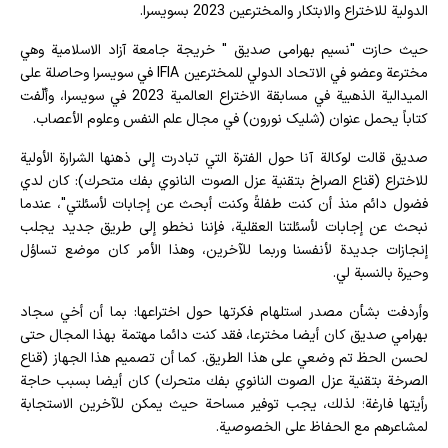
الدولية للاختراع والابتكار والمخترعين 2023 بسويسرا.
حيث حازت "نسیم بهرامی‌ صدیق " خريجة جامعة آزاد الاسلامية وهي
مخترعة وعضو في الاتحاد الدولي للمخترعين IFIA في سويسرا وحاصلة على
الميدالية الذهبية في مسابقة الاختراع العالمية 2023 في سويسرا، وألّفت
كتاباً يحمل عنوان (شلیک نورون) في مجال علم النفس وعلوم الأعصاب.
صديق قالت لوكالة آنا حول الفترة التي تبادرت إلى ذهنها الشرارة الأولية
للاختراع (قناع الصراخ بتقنية عزل الصوت النانوي بفك متحرك): كان لدي
فضول دائم منذ أن كنت طفلةً وكنت أبحث عن إجابات لأسئلتي"، عندما
نبحث عن إجابات لأسئلتنا العقلية، فإننا نخطو إلى طريق جديد يجلب
إنجازات جديدة لأنفسنا وربما للآخرين، وهذا الأمر كان موضع تساؤل
وحيرة بالنسبة لي.
وأردفت بشأن مصدر استلهام فكرتها حول اختراعها: بما أن أخي سجاد
بهرامي صديق كان أيضا مخترعا، فقد كنت دائما مهتمة بهذا المجال حتى
لحسن الحظ تم وضعي على هذا الطريق. كما أن تصميم هذا الجهاز (قناع
الصرخة بتقنية عزل الصوت النانوي بفك متحرك) كان أيضا بسبب حاجة
رأيتها فارغة؛ لذلك، يجب توفير مساحة حيث يمكن للآخرين الاستجابة
لمشاعرهم مع الحفاظ على الخصوصية.