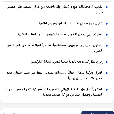
بقائي: لا محادثات مع واشنطن والمباحثات مع عُمان تقتصر على مضيق
هرمز
تطوير جهاز محلي لخلط المواد البوليمرية والنانوية
عقار تجريبي يحقق نتائج واعدة ضد فيروس نقص المناعة البشرية
باحثون أميركيون يطوّرون مستشعراً لاسلكياً لمراقبة أمراض الجلد من
المنزل
إيران تطوّر كبسولات نانوية نباتية لتعزيز فعالية الكركمين
العراق وتركيا يبرمان اتفاقاً لاستئناف تصدير النفط عبر ميناء جيهان بحد
أدنى 750 ألف برميل يومياً
القائم بأعمال وزير الدفاع الإيراني: التصريحات الأميركية تندرج ضمن الحرب
النفسية.. وطهران تتعامل مع كل تهديد بجدية