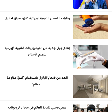
واقيات الشمس النانوية الإيرانية تغزو اسواق 4 دول
إنتاج جيل جديد من الكومبوزيتات النانوية الإيرانية
لترميم الأسنان
الحد من ضحايا الزلازل باستخدام "أسرّة مقاومة
للحطام"
سعي صيني لقيادة العالم في مجال الروبوتات