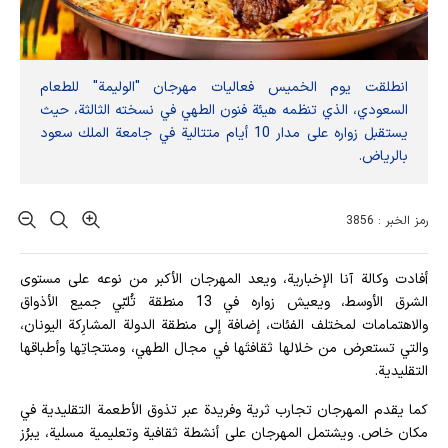
انطلقت یوم الخميس فعاليات مهرجان "الوليمة" للطعام
السعودي، الذي تنظمه هيئة فنون الطهي في نسخته الثالثة، حيث
يستقبل زواره على مدار 10 أيام متتالية في جامعة الملك سعود
بالرياض.
رمز الخبر : 3856
أفادت وکالة آنا الإخباریة، ويعد المهرجان الأكبر من نوعه على مستوى
الشرق الأوسط، ويعيش زواره في 13 منطقة تُلبّي جميع الأذواق
والاهتمامات لمختلف الفئات، إضافة إلى منطقة الدولة المشارِكة اليونان،
والتي تستعرض من خلالها ثقافتَها في مجال الطهي، ومنتجاتِها وأطباقها
التقليدية.
كما يقدم المهرجان تجارب ثرية وفريدة عبر تذوق الأطعمة التقليدية في
مكان خاص. ويشتمل المهرجان على أنشطة ثقافية وتعليمية مسلية، يبرُز