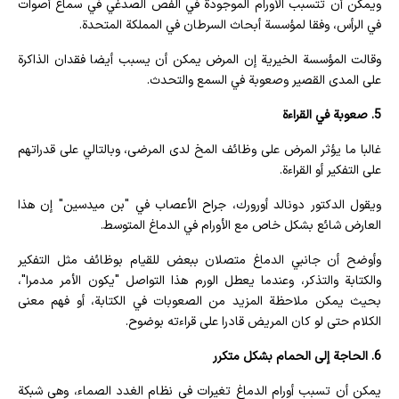
ويمكن أن تتسبب الأورام الموجودة في الفص الصدغي في سماع أصوات
في الرأس، وفقا لمؤسسة أبحاث السرطان في المملكة المتحدة.
وقالت المؤسسة الخيرية إن المرض يمكن أن يسبب أيضا فقدان الذاكرة
على المدى القصير وصعوبة في السمع والتحدث.
5. صعوبة في القراءة
غالبا ما يؤثر المرض على وظائف المخ لدى المرضى، وبالتالي على قدراتهم
على التفكير أو القراءة.
ويقول الدكتور دونالد أورورك، جراح الأعصاب في "بن ميدسين" إن هذا
العارض شائع بشكل خاص مع الأورام في الدماغ المتوسط.
وأوضح أن جانبي الدماغ متصلان ببعض للقيام بوظائف مثل التفكير
والكتابة والتذكر، وعندما يعطل الورم هذا التواصل "يكون الأمر مدمرا"،
بحيث يمكن ملاحظة المزيد من الصعوبات في الكتابة، أو فهم معنى
الكلام حتى لو كان المريض قادرا على قراءته بوضوح.
6. الحاجة إلى الحمام بشكل متكرر
يمكن أن تسبب أورام الدماغ تغيرات في نظام الغدد الصماء، وهي شبكة