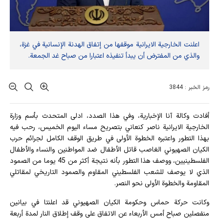
اعلنت الخارجية الايرانية موقفها من إتفاق الهدنة الإنسانية في غزة،
والذي من المفترض أن يبدأ تنفيذه اعتبارا من صباح غد الجمعة.
رمز الخبر : 3844
أفادت وکالة آنا الإخباریة، وفي هذا الصدد، ادلى المتحدث بأسم وزارة
الخارجية الايرانية ناصر كنعاني بتصريح مساء اليوم الخميس، رحب فيه
بهذا التطور واعتبره الخطوة الأولى في طريق الوقف الكامل لجرائم حرب
الكيان الصهيوني الغاصب قاتل الأطفال ضد المواطنين والنساء والأطفال
الفلسطينيين، ووصف هذا التطور بأنه نتيجة أكثر من 45 يوما من الصمود
الذي لا يوصف للشعب الفلسطيني المقاوم والصمود التاريخي لمقاتلي
المقاومة والخطوة الأولى نحو النصر.
وكانت حركة حماس وحكومة الكيان الصهيوني قد اعلنتا في بيانين
منفصلين صباح أمس الأربعاء عن الاتفاق على وقف إطلاق النار لمدة أربعة