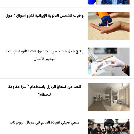
واقيات الشمس النانوية الإيرانية تغزو اسواق 4 دول
إنتاج جيل جديد من الكومبوزيتات النانوية الإيرانية
لترميم الأسنان
الحد من ضحايا الزلازل باستخدام "أسرّة مقاومة
للحطام"
سعي صيني لقيادة العالم في مجال الروبوتات