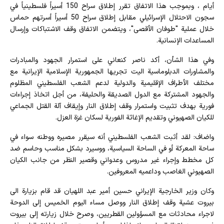
أيام ، وبموجب هذا الاتفاق تقرر إطلاق سراح 150 أسيراً فلسطينياً في
سجون الاحتلال الإسرائيلي مقابل إطلاق سراح 50 أسيراً أسرتهم حماس
خلال عملية "طوفان الأقصى"، ويتضمن الاتفاق وقف الاشتباكات وإرسال
المساعدات الإنسانية.
وفي هذا الشأن، أكد ناصر كنعاني على استمرار الجهود والمبادرات
والمشاورات الدبلوماسية اليت تجريها الجمهورية الإسلامية الإيرانية مع
مختلف الأطراف الإقليمية والدولية لدعم الشعب الفلسطيني المظلوم
والجهود المشتركة مع الدول الصديقة والحليفة، من أجل اتخاذ إجراءات
فورية بهدف تثبيت واستمرار وقف إطلاق النار وإيقاف آلة القتل الجماعي
للكيان الصهيوني وتقديم الإغاثة الفورية لسكان غزة العزل.
واضاف: لقد أثبت الشعب الفلسطيني أنه سيقرر مصيره ووطنه سواء في
ساحة المعركة أو في الساحة السياسية، ووسيرد بشكل مناسب وحاسم ضد
كل مخطط وإجراء غير مدروس وعدواني وقصير النظر من جانب الكيان
الصهيوني الغاصب وداعميه المعروفين.
وكان وزير الخارجية الإيراني حسين أمير عبد اللهيان قد قام بزيارة الى
بيروت عشية وقف إطلاق النار ووصل مساء اليوم الخميس إلى الدوحة
لاجراء محادثات مع المسؤولين القطريين، وصرح خلال زيارته إلى بيروت