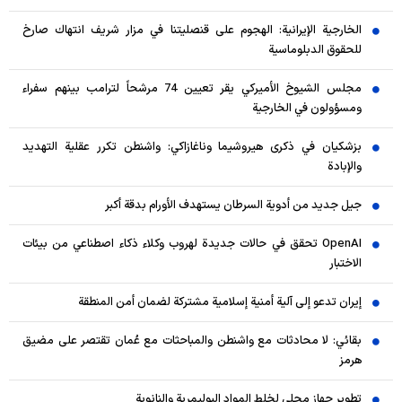
الخارجية الإيرانية: الهجوم على قنصليتنا في مزار شريف انتهاك صارخ
للحقوق الدبلوماسية
مجلس الشيوخ الأميركي يقر تعيين 74 مرشحاً لترامب بينهم سفراء
ومسؤولون في الخارجية
بزشكيان في ذكرى هيروشيما وناغازاكي: واشنطن تكرر عقلية التهديد
والإبادة
جيل جديد من أدوية السرطان يستهدف الأورام بدقة أكبر
OpenAI تحقق في حالات جديدة لهروب وكلاء ذكاء اصطناعي من بيئات
الاختبار
إيران تدعو إلى آلية أمنية إسلامية مشتركة لضمان أمن المنطقة
بقائي: لا محادثات مع واشنطن والمباحثات مع عُمان تقتصر على مضيق
هرمز
تطوير جهاز محلي لخلط المواد البوليمرية والنانوية