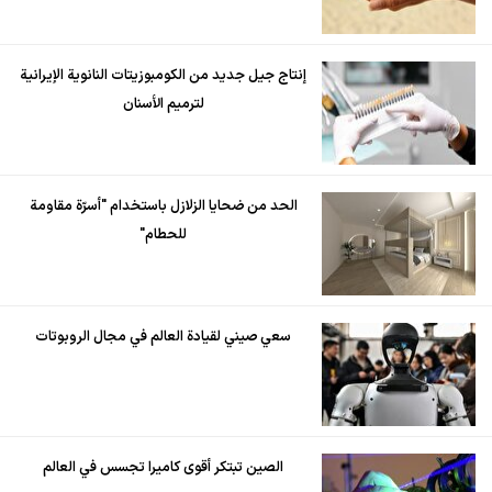
إنتاج جيل جديد من الكومبوزيتات النانوية الإيرانية
لترميم الأسنان
الحد من ضحايا الزلازل باستخدام "أسرّة مقاومة
للحطام"
سعي صيني لقيادة العالم في مجال الروبوتات
الصين تبتكر أقوى كاميرا تجسس في العالم