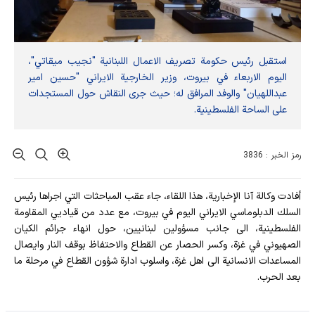
استقبل رئيس حكومة تصريف الاعمال اللبنانية "نجيب ميقاتي"،
اليوم الاربعاء في بيروت، وزير الخارجية الايراني "حسين امير
عبداللهيان" والوفد المرافق له؛ حيث جرى النقاش حول المستجدات
على الساحة الفلسطينية.
رمز الخبر : 3836
أفادت وکالة آنا الإخباریة، هذا اللقاء، جاء عقب المباحثات التي اجراها رئيس
السلك الدبلوماسي الايراني اليوم في بيروت، مع عدد من قياديي المقاومة
الفلسطينية، الى جانب مسؤولين لبنانيين، حول انهاء جرائم الكيان
الصهيوني في غزة، وكسر الحصار عن القطاع والاحتفاظ بوقف النار وايصال
المساعدات الانسانية الى اهل غزة، واسلوب ادارة شؤون القطاع في مرحلة ما
بعد الحرب.