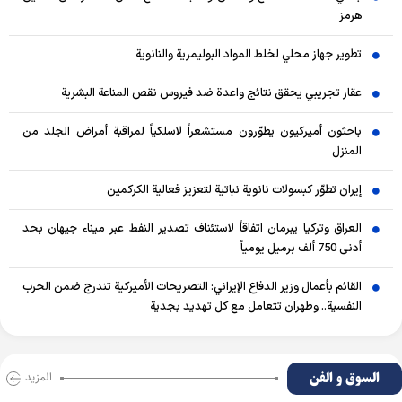
هرمز
تطوير جهاز محلي لخلط المواد البوليمرية والنانوية
عقار تجريبي يحقق نتائج واعدة ضد فيروس نقص المناعة البشرية
باحثون أميركيون يطوّرون مستشعراً لاسلكياً لمراقبة أمراض الجلد من
المنزل
إيران تطوّر كبسولات نانوية نباتية لتعزيز فعالية الكركمين
العراق وتركيا يبرمان اتفاقاً لاستئناف تصدير النفط عبر ميناء جيهان بحد
أدنى 750 ألف برميل يومياً
القائم بأعمال وزير الدفاع الإيراني: التصريحات الأميركية تندرج ضمن الحرب
النفسية.. وطهران تتعامل مع كل تهديد بجدية
السوق و الفن
المزید