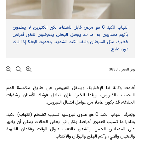
التهاب الكبد C هو مرض قابل للشفاء، لكن الكثيرين لا يعلمون
بأنهم مصابون به، ما قد يجعل البعض يتعرضون لتطور أمراض
خطيرة، مثل السرطان وتلف الكبد الشديد، وحدوث الوفاة إذا ترك
دون علاج.
رمز الخبر : 3833
أفادت وکالة آنا الإخباریة، وينتقل الفيروس عن طريق ملامسة الدم
المصاب بالفيروس، ووفقا للخبراء فإن تبادل فرشاة الأسنان وشفرات
الحلاقة، قد يكون عاملا من عوامل انتقال الفيروس.
ويُعرف التهاب الكبد C هو عدوى فيروسية تسبب تضخم (التهاب) الكبد.
ونادرا ما تسبب العدوى أعراضا، ولكن في بعض الحالات يمكن أن يظهر
على المصابين الحمى والشعور بالتعب طوال الوقت وفقدان الشهية
والغثيان والقيء وآلام البطن واليرقان والاكتئاب.