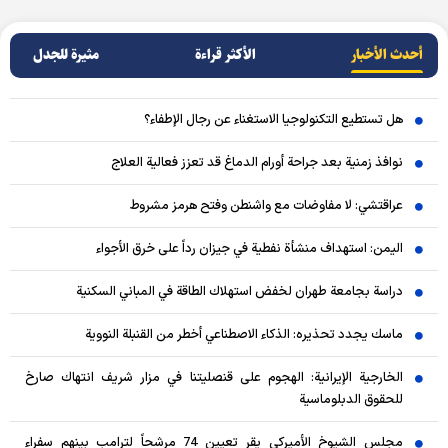
أحدث الأخبار
الأکثر قراءة
مثيرة للجدل
هل تستطيع التكنولوجيا الاستغناء عن رجال الإطفاء؟
نوافذ زمنية بعد جراحة أورام الدماغ قد تعزز فعالية العلاج
عراقتشي: لا مفاوضات مع واشنطن وفتح هرمز مشروط
اليمن: استهداف منشأة نفطية في جيزان رداً على خرق الأجواء
دراسة بجامعة طهران لخفض استهلاك الطاقة في المباني السكنية
ماسك يجدد تحذيره: الذكاء الاصطناعي أخطر من القنبلة النووية
الخارجية الإيرانية: الهجوم على قنصليتنا في مزار شريف انتهاك صارخ
للحقوق الدبلوماسية
مجلس الشيوخ الأميركي يقر تعيين 74 مرشحاً لترامب بينهم سفراء