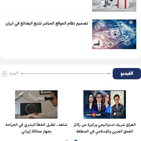
تصميم نظام الموقع المباشر لتتبع البضائع في ايران
الفیدیو
المزید
العراق شريك استراتيجي وركيزة من ركائز
شاهد.. تقليل الخطأ البشري في الجراحة
العمق العربي والإسلامي في المنطقة
بجهاز محاكاة إيراني