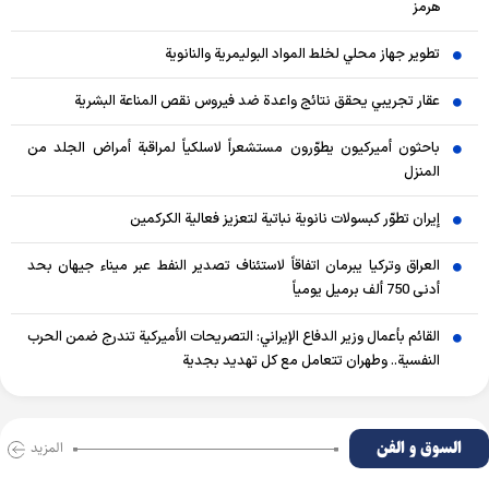
هرمز
تطوير جهاز محلي لخلط المواد البوليمرية والنانوية
عقار تجريبي يحقق نتائج واعدة ضد فيروس نقص المناعة البشرية
باحثون أميركيون يطوّرون مستشعراً لاسلكياً لمراقبة أمراض الجلد من
المنزل
إيران تطوّر كبسولات نانوية نباتية لتعزيز فعالية الكركمين
العراق وتركيا يبرمان اتفاقاً لاستئناف تصدير النفط عبر ميناء جيهان بحد
أدنى 750 ألف برميل يومياً
القائم بأعمال وزير الدفاع الإيراني: التصريحات الأميركية تندرج ضمن الحرب
النفسية.. وطهران تتعامل مع كل تهديد بجدية
السوق و الفن
المزید