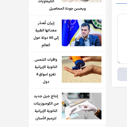
الكيماويات
ويحسن جودة المحاصيل
إيران تُصدّر
معداتها الطبية
إلى 60 دولة حول
العالم
واقيات الشمس
النانوية الإيرانية
تغزو اسواق 4
دول
إنتاج جيل جديد
من الكومبوزيتات
النانوية الإيرانية
لترميم الأسنان