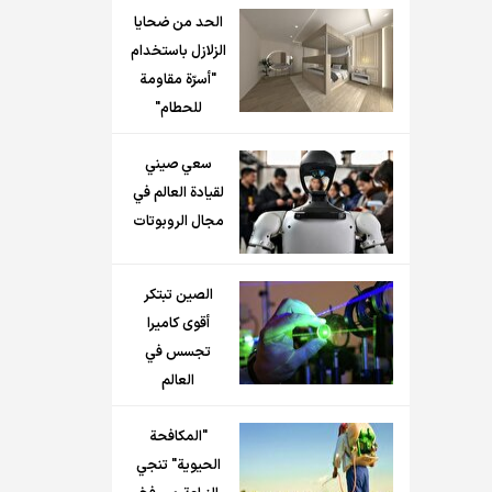
الحد من ضحايا
الزلازل باستخدام
"أسرّة مقاومة
للحطام"
سعي صيني
لقيادة العالم في
مجال الروبوتات
الصين تبتكر
أقوى كاميرا
تجسس في
العالم
"المكافحة
الحيوية" تنجي