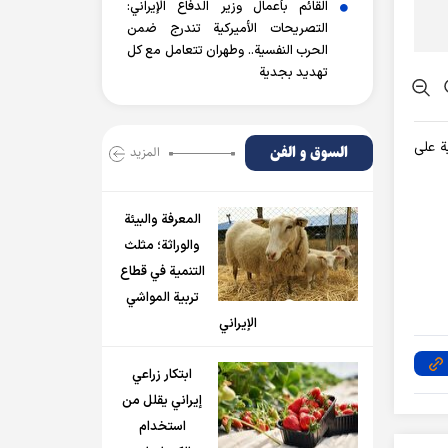
القائم بأعمال وزير الدفاع الإيراني:
التصريحات الأميركية تندرج ضمن
الحرب النفسية.. وطهران تتعامل مع كل
تهديد بجدية
ة على
السوق و الفن
المزید
المعرفة والبيئة
والوراثة؛ مثلث
التنمية في قطاع
تربية المواشي
الإيراني
ابتكار زراعي
إيراني يقلل من
استخدام