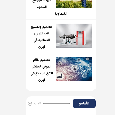
الزراعة من فخ
السموم
الكيماوية
تصميم وتصنيع
آلات التوازن
الصناعية في
ايران
تصميم نظام
الموقع المباشر
لتتبع البضائع في
ايران
الفیدیو
المزید