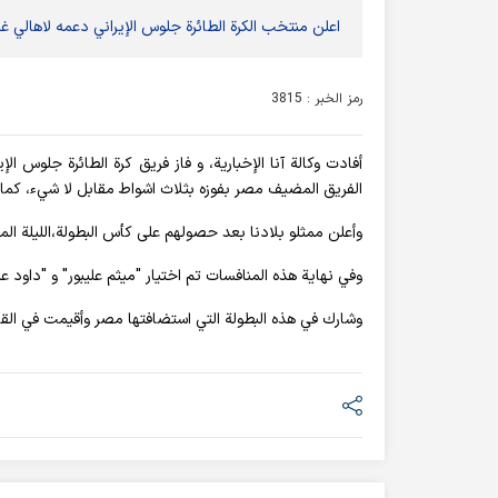
اعلن منتخب الكرة الطائرة جلوس الإيراني دعمه لاهالي غ
رمز الخبر : 3815
أفادت وکالة آنا الإخباریة، و فاز فريق كرة الطائرة جلوس ال
الفريق المضيف مصر بفوزه بثلاث اشواط مقابل لا شيء، كما فا
وأعلن ممثلو بلادنا بعد حصولهم على كأس البطولة،الليلة ا
وفي نهاية هذه المنافسات تم اختيار "ميثم عليبور" و "داود ع
وشارك في هذه البطولة التي استضافتها مصر وأقيمت في القاهرة، 13 فريقا تنافسوا في الفترة من ۱۱ لغایة ۱۸ نوفمب