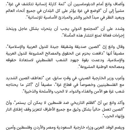
وأضاف وانغ أمام الدبلوماسيين أن "ثمة كارثة إنسانية تتكشف في غزة"،
مشيراً إلى أن "الوضع في غزة يؤثر على كل البلدان في جميع أنحاء العالم
ويعيد النظر في مبدأ الخير والشر والمبادئ الأساسية للإنسانية".
وشدد على أن "المجتمع الدولي يجب أن يتحرك بشكل عاجل ويتخذ
إجراءات فعالة لمنع انتشار هذه المأساة".
وقال وانغ إنّ "الصين صديقة وشقيقة جيدة للدول العربية والإسلامية"،
مضيفاً أنها "دافعت بحزم عن الحقوق والمصالح المشروعة للدول العربية
والإسلامية، ودعمت بقوة جهود الشعب الفلسطيني لاستعادة حقوقه
ومصالحه الوطنية المشروعة".
وأعرب وزير الخارجية الصيني، في وقتٍ سابق، عن "تعاطف الصين الشديد
مع الفلسطينيين وخصوصاً في قطاع غزة"، مضيفاً أنّ "أكثر ما يحتاجه
شعب غزة هو الأمن والغذاء والدواء، لا الحرب والأسلحة والذخيرة".
وأكد وانغ يي أنّ "الظلم التاريخي ضد فلسطين لا يمكن أن يستمر"، وأنّ
"الصين تعمل حالياً بشكل وثيق مع جميع الأطراف لتعزيز وقف إطلاق النار
وإنهاء الحرب".
ويضم الوفد العربي وزراء خارجية السعودية ومصر والأردن وفلسطين وأمين