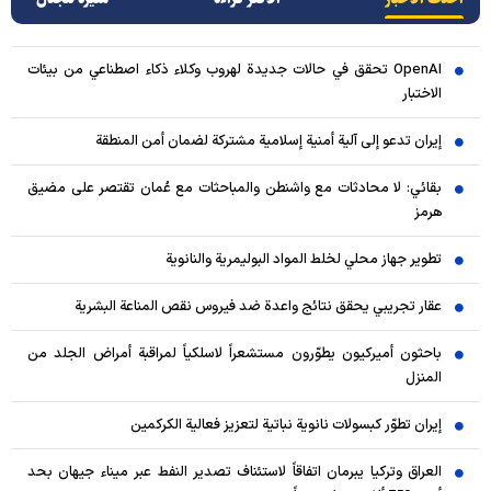
OpenAI تحقق في حالات جديدة لهروب وكلاء ذكاء اصطناعي من بيئات
الاختبار
إيران تدعو إلى آلية أمنية إسلامية مشتركة لضمان أمن المنطقة
بقائي: لا محادثات مع واشنطن والمباحثات مع عُمان تقتصر على مضيق
هرمز
تطوير جهاز محلي لخلط المواد البوليمرية والنانوية
عقار تجريبي يحقق نتائج واعدة ضد فيروس نقص المناعة البشرية
باحثون أميركيون يطوّرون مستشعراً لاسلكياً لمراقبة أمراض الجلد من
المنزل
إيران تطوّر كبسولات نانوية نباتية لتعزيز فعالية الكركمين
العراق وتركيا يبرمان اتفاقاً لاستئناف تصدير النفط عبر ميناء جيهان بحد